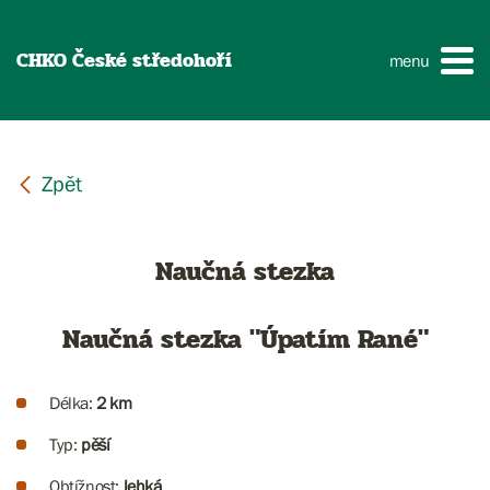
CHKO České středohoří
menu
Naučná stezka
Naučná stezka "Úpatím Rané"
Délka:
2 km
Typ:
pěší
Obtížnost:
lehká