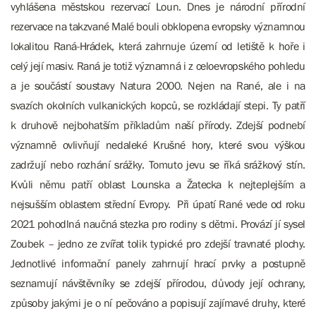
vyhlášena městskou rezervací Loun. Dnes je národní přírodní
rezervace na takzvané Malé bouli obklopena evropsky významnou
lokalitou Raná-Hrádek, která zahrnuje území od letiště k hoře i
celý její masiv. Raná je totiž významná i z celoevropského pohledu
a je součástí soustavy Natura 2000. Nejen na Rané, ale i na
svazích okolních vulkanických kopců, se rozkládají stepi. Ty patří
k druhově nejbohatším příkladům naší přírody. Zdejší podnebí
významně ovlivňují nedaleké Krušné hory, které svou výškou
zadržují nebo rozhání srážky. Tomuto jevu se říká srážkový stín.
Kvůli němu patří oblast Lounska a Žatecka k nejteplejším a
nejsušším oblastem střední Evropy. Při úpatí Rané vede od roku
2021 pohodlná naučná stezka pro rodiny s dětmi. Provází jí sysel
Zoubek – jedno ze zvířat tolik typické pro zdejší travnaté plochy.
Jednotlivé informační panely zahrnují hrací prvky a postupně
seznamují návštěvníky se zdejší přírodou, důvody její ochrany,
způsoby jakými je o ní pečováno a popisují zajímavé druhy, které