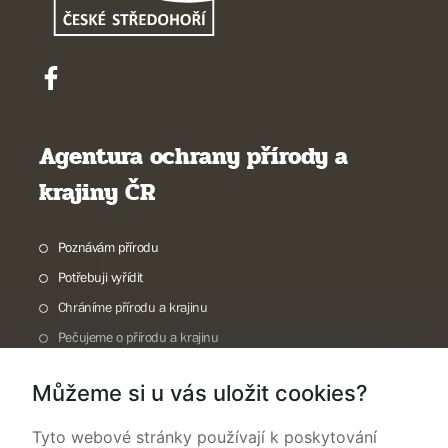
Agentura ochrany přírody a
krajiny ČR
Poznávám přírodu
Potřebuji vyřídit
Chráníme přírodu a krajinu
Pečujeme o přírodu a krajinu
Dokumentujeme přírodu
Můžeme si u vás uložit cookies?
O nás
Tyto webové stránky používají k poskytování