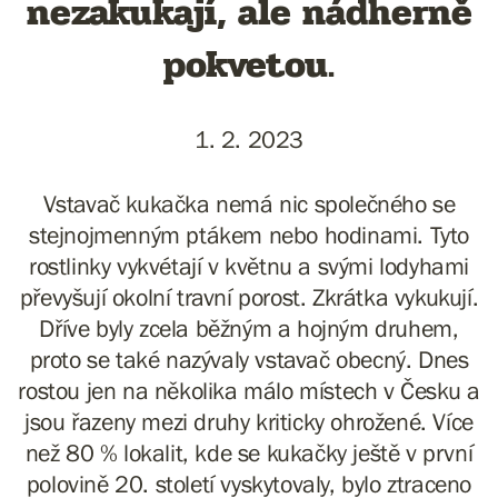
nezakukají, ale nádherně
pokvetou.
1. 2. 2023
Vstavač kukačka nemá nic společného se
stejnojmenným ptákem nebo hodinami. Tyto
rostlinky vykvétají v květnu a svými lodyhami
převyšují okolní travní porost. Zkrátka vykukují.
Dříve byly zcela běžným a hojným druhem,
proto se také nazývaly vstavač obecný. Dnes
rostou jen na několika málo místech v Česku a
jsou řazeny mezi druhy kriticky ohrožené. Více
než 80 % lokalit, kde se kukačky ještě v první
polovině 20. století vyskytovaly, bylo ztraceno