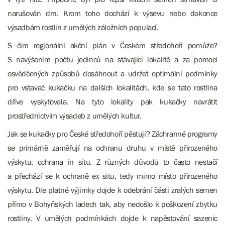
narušován drn. Krom toho dochází k výsevu nebo dokonce
výsadbám rostlin z umělých záložních populací.
S čím regionální akční plán v Českém středohoří pomůže?
S navýšením počtu jedinců na stávající lokalitě a za pomoci
osvědčených způsobů dosáhnout a udržet optimální podmínky
pro vstavač kukačku na dalších lokalitách, kde se tato rostlina
dříve vyskytovala. Na tyto lokality pak kukačky navrátit
prostřednictvím výsadeb z umělých kultur.
Jak se kukačky pro České středohoří pěstují?
Záchranné programy
se primárně zaměřují na ochranu druhu v místě přirozeného
výskytu, ochrana in situ. Z různých důvodů to často nestačí
a přechází se k ochraně ex situ, tedy mimo místo přirozeného
výskytu. Dle platné výjimky dojde k odebrání části zralých semen
přímo v Bohyňských ladech tak, aby nedošlo k poškození zbytku
rostliny. V umělých podmínkách dojde k napěstování sazenic