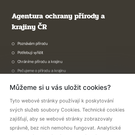
Agentura ochrany přírody a
krajiny ČR
Poznávám přírodu
Potřebuji vyřídit
Chráníme přírodu a krajinu
Pečujeme o přírodu a krajinu
Dokumentujeme přírodu
Můžeme si u vás uložit cookies?
O nás
Tyto webové stránky používají k poskytování
svých služeb soubory Cookies. Technické cookies
zajišťují, aby se webové stránky zobrazovaly
správně, bez nich nemohou fungovat. Analytické