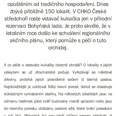
opuštěním od tradičního hospodaření. Dnes
zbývá přibližně 150 lokalit. V CHKO České
středohoří roste vstavač kukačka jen v přírodní
rezervaci Bohyňská lada. Je proto skvělé, že v
letošním roce došlo ke schválení regionálního
akčního plánu, který pomůže s péčí o tuto
orchidej.
A co péče o vstavače kukačky obecně obnáší? O lokality s jejich
výskytem se už dlouhodobě pečuje. Vyřezávají se náletové
dřeviny, probíhá jejich pravidelné sečení či šetrná pastva.
Nejdůležitější je udržovat řídký travní porost, čehož se dosahuje
důkladným vyhrabáním stařiny. Na některých lokalitách jsou na
ochranu rostlinek před zvěří budovány menší oplocení nebo jsou
do travního porostu vkládány ocelové sítě, které brání prasatům
v rytí hlíz. Případně byl pro lepší klíčení semen strháván či