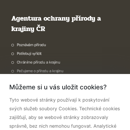
Agentura ochrany přírody a
krajiny ČR
Poznávám přírodu
Potřebuji vyřídit
Chráníme přírodu a krajinu
Pečujeme o přírodu a krajinu
Dokumentujeme přírodu
Můžeme si u vás uložit cookies?
O nás
Tyto webové stránky používají k poskytování
svých služeb soubory Cookies. Technické cookies
zajišťují, aby se webové stránky zobrazovaly
správně, bez nich nemohou fungovat. Analytické