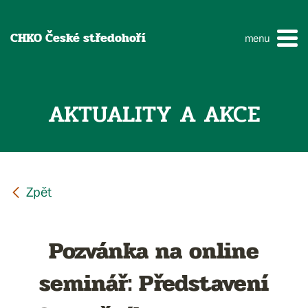
CHKO České středohoří
menu
AKTUALITY A AKCE
Pozvánka na online
seminář: Představení