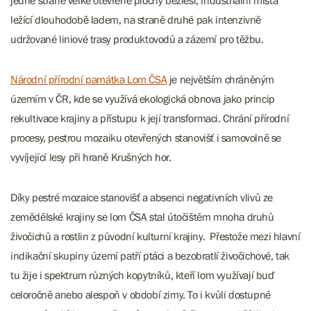
jedné straně velké otevřené plochy bezlesí, industriální místa
ležící dlouhodobě ladem, na straně druhé pak intenzivně
udržované liniové trasy produktovodů a zázemí pro těžbu.
Národní přírodní památka Lom ČSA
je největším chráněným
územím v ČR, kde se využívá ekologická obnova jako princip
rekultivace krajiny a přístupu k její transformaci. Chrání přírodní
procesy, pestrou mozaiku otevřených stanovišť i samovolně se
vyvíjející lesy při hraně Krušných hor.
Díky pestré mozaice stanovišť a absenci negativních vlivů ze
zemědělské krajiny se lom ČSA stal útočištěm mnoha druhů
živočichů a rostlin z původní kulturní krajiny. Přestože mezi hlavní
indikační skupiny území patří ptáci a bezobratlí živočichové, tak
tu žije i spektrum různých kopytníků, kteří lom využívají buď
celoročně anebo alespoň v období zimy. To i kvůli dostupné