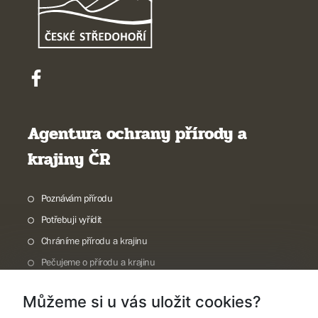
Agentura ochrany přírody a
krajiny ČR
Poznávám přírodu
Potřebuji vyřídit
Chráníme přírodu a krajinu
Pečujeme o přírodu a krajinu
Dokumentujeme přírodu
Můžeme si u vás uložit cookies?
O nás