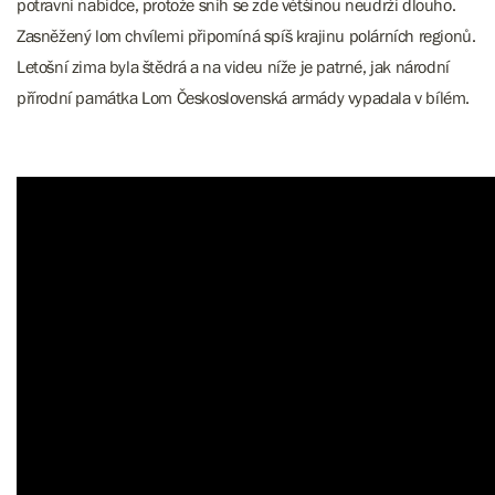
potravní nabídce, protože sníh se zde většinou neudrží dlouho.
Zasněžený lom chvílemi připomíná spíš krajinu polárních regionů.
Letošní zima byla štědrá a na videu níže je patrné, jak národní
přírodní památka Lom Československá armády vypadala v bílém.