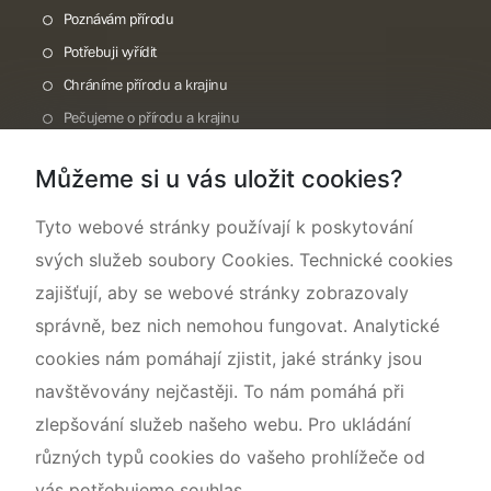
Poznávám přírodu
Potřebuji vyřídit
Chráníme přírodu a krajinu
Pečujeme o přírodu a krajinu
Dokumentujeme přírodu
Můžeme si u vás uložit cookies?
O nás
Tyto webové stránky používají k poskytování
svých služeb soubory Cookies. Technické cookies
zajišťují, aby se webové stránky zobrazovaly
správně, bez nich nemohou fungovat. Analytické
cookies nám pomáhají zjistit, jaké stránky jsou
navštěvovány nejčastěji. To nám pomáhá při
zlepšování služeb našeho webu. Pro ukládání
různých typů cookies do vašeho prohlížeče od
vás potřebujeme souhlas.