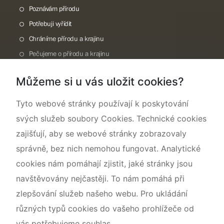
Poznávám přírodu
Potřebuji vyřídit
Chráníme přírodu a krajinu
Pečujeme o přírodu a krajinu
Dokumentujeme přírodu
Můžeme si u vás uložit cookies?
O nás
Tyto webové stránky používají k poskytování
svých služeb soubory Cookies. Technické cookies
zajišťují, aby se webové stránky zobrazovaly
správně, bez nich nemohou fungovat. Analytické
cookies nám pomáhají zjistit, jaké stránky jsou
navštěvovány nejčastěji. To nám pomáhá při
zlepšování služeb našeho webu. Pro ukládání
různých typů cookies do vašeho prohlížeče od
vás potřebujeme souhlas.