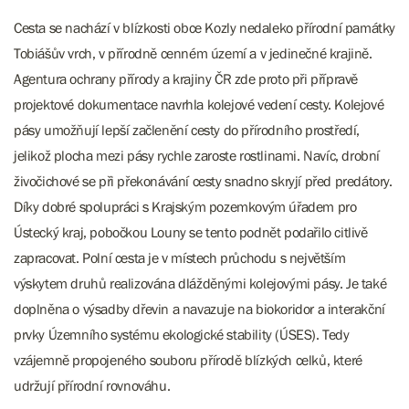
Cesta se nachází v blízkosti obce Kozly nedaleko přírodní památky
Tobiášův vrch, v přírodně cenném území a v jedinečné krajině.
Agentura ochrany přírody a krajiny ČR zde proto při přípravě
projektové dokumentace navrhla kolejové vedení cesty. Kolejové
pásy umožňují lepší začlenění cesty do přírodního prostředí,
jelikož plocha mezi pásy rychle zaroste rostlinami. Navíc, drobní
živočichové se při překonávání cesty snadno skryjí před predátory.
Díky dobré spolupráci s Krajským pozemkovým úřadem pro
Ústecký kraj, pobočkou Louny se tento podnět podařilo citlivě
zapracovat. Polní cesta je v místech průchodu s největším
výskytem druhů realizována dlážděnými kolejovými pásy. Je také
doplněna o výsadby dřevin a navazuje na biokoridor a interakční
prvky Územního systému ekologické stability (ÚSES). Tedy
vzájemně propojeného souboru přírodě blízkých celků, které
udržují přírodní rovnováhu.