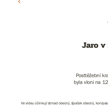
Jaro v
Posttěžební kr
byla vloni na 1
Ve videu účinkují strnad obecný, špaček obecný, konipas b