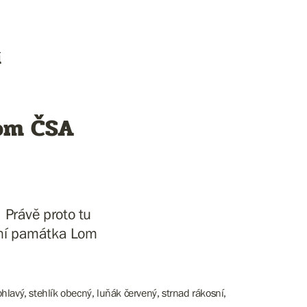
í
Lom ČSA
 Právě proto tu
odní památka Lom
hlavý, stehlík obecný, luňák červený, strnad rákosní,