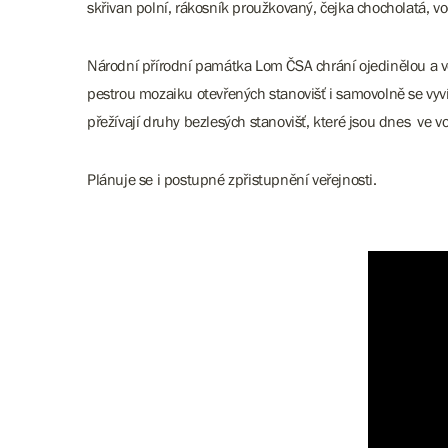
skřivan polní, rákosník proužkovaný, čejka chocholatá, 
Národní přírodní památka Lom ČSA chrání ojedinělou a ve
pestrou mozaiku otevřených stanovišť i samovolně se vyví
přežívají druhy bezlesých stanovišť, které jsou dnes ve v
Plánuje se i postupné zpřistupnění veřejnosti.