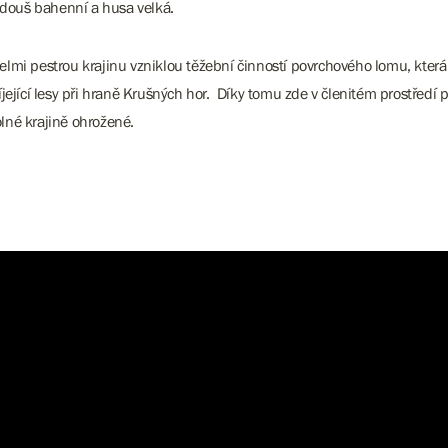
vodouš bahenní a husa velká.
lmi pestrou krajinu vzniklou těžební činností povrchového lomu, která
jející lesy při hraně Krušných hor. Díky tomu zde v členitém prostředí
olné krajině ohrožené.