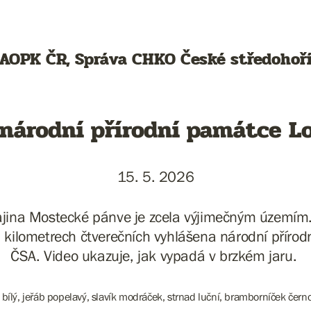
AOPK ČR, Správa CHKO České středohoř
 národní přírodní památce 
15. 5. 2026
ajina Mostecké pánve je zcela výjimečným územím.
2 kilometrech čtverečních vyhlášena národní přír
ČSA. Video ukazuje, jak vypadá v brzkém jaru.
ílý, jeřáb popelavý, slavík modráček, strnad luční, bramborníček černo