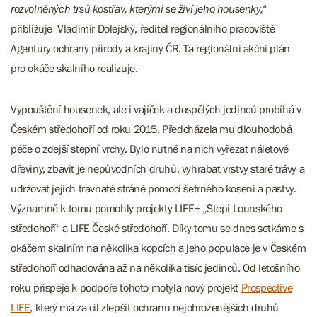
rozvolněných trsů kostřav, kterými se živí jeho housenky​​​​​​​,
“
přibližuje Vladimír Dolejský, ředitel regionálního pracoviště
Agentury ochrany přírody a krajiny ČR. Ta regionální akční plán
pro okáče skalního realizuje.
Vypouštění housenek, ale i vajíček a dospělých jedinců probíhá v
Českém středohoří od roku 2015. Předcházela mu dlouhodobá
péče o zdejší stepní vrchy. Bylo nutné na nich vyřezat náletové
dřeviny, zbavit je nepůvodních druhů, vyhrabat vrstvy staré trávy a
udržovat jejich travnaté stráně pomocí šetrného kosení a pastvy.
Významně k tomu pomohly projekty LIFE+ „Stepi Lounského
středohoří“ a LIFE České středohoří. Díky tomu se dnes setkáme s
okáčem skalním na několika kopcích a jeho populace je v Českém
středohoří odhadována až na několika tisíc jedinců. Od letošního
roku přispěje k podpoře tohoto motýla nový projekt ​​​​
Prospective
LIFE
, který má za cíl zlepšit ochranu nejohroženějších druhů