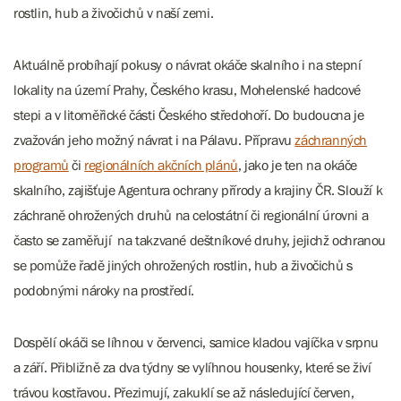
rostlin, hub a živočichů v naší zemi.
Aktuálně probíhají pokusy o návrat okáče skalního i na stepní
lokality na území Prahy, Českého krasu, Mohelenské hadcové
stepi a v litoměřické části Českého středohoří. Do budoucna je
zvažován jeho možný návrat i na Pálavu. Přípravu ​​​​​​
záchranných
programů
či
regionálních akčních plánů
, jako je ten na okáče
skalního, zajišťuje Agentura ochrany přírody a krajiny ČR. Slouží k
záchraně ohrožených druhů na celostátní či regionální úrovni a
často se zaměřují na takzvané deštníkové druhy, jejichž ochranou
se pomůže řadě jiných ohrožených rostlin, hub a živočichů s
podobnými nároky na prostředí.
Dospělí okáči se líhnou v červenci, samice kladou vajíčka v srpnu
a září. Přibližně za dva týdny se vylíhnou housenky, které se živí
trávou kostřavou. Přezimují, zakuklí se až následující červen,