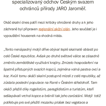
specializovaný odchov Českým svazem
ochránců přírody JARO Jaroměř.
Okáč skalní dnes patří mezi kriticky ohrožené druhy a k jeho
záchraně byl připraven
regionální akční plán
. Jeho součástí je i
vypouštění housenek na vhodná místa.
„
Tento nenápadný motýl dříve obýval teplé skalnaté oblasti po
celé České republice. Avšak po druhé světové válce se zásadně
změnilo zemědělské využívání krajiny. Zmizelo hospodaření na
špatně přístupných svazích kopců, zejména volná pastva ovcí a
koz. Kvůli tomu okáči skalní postupně mizeli z celé republiky, až
zůstala poslední populace na Rané v Českém středohoří. Tam
okáči přežili díky rogalistům, paraglidistům a turistům, kteří
sešlapávali vrchol kopce a bránili tak jeho zarůstání. Motýl totiž
potřebuje pro své přežití mozaiku plošek bez vegetace a