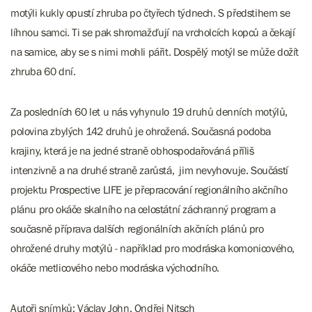
motýli kukly opustí zhruba po čtyřech týdnech. S předstihem se
líhnou samci. Ti se pak shromažďují na vrcholcích kopců a čekají
na samice, aby se s nimi mohli pářit. Dospělý motýl se může dožít
zhruba 60 dní.
Za posledních 60 let u nás vyhynulo 19 druhů denních motýlů,
polovina zbylých 142 druhů je ohrožená. Současná podoba
krajiny, která je na jedné straně obhospodařováná příliš
intenzivně a na druhé straně zarůstá, jim nevyhovuje. Součástí
projektu Prospective LIFE je přepracování regionálního akčního
plánu pro okáče skalního na celostátní záchranný program a
současně příprava dalších regionálních akčních plánů pro
ohrožené druhy motýlů - například pro modráska komonicového,
okáče metlicového nebo modráska východního.
Autoři snímků: Václav John, Ondřej Nitsch