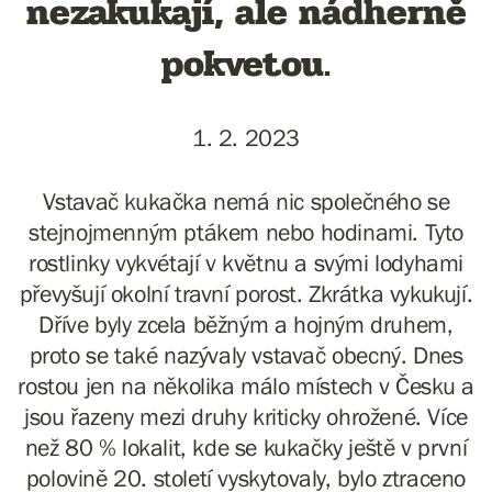
nezakukají, ale nádherně
pokvetou.
1. 2. 2023
Vstavač kukačka nemá nic společného se
stejnojmenným ptákem nebo hodinami. Tyto
rostlinky vykvétají v květnu a svými lodyhami
převyšují okolní travní porost. Zkrátka vykukují.
Dříve byly zcela běžným a hojným druhem,
proto se také nazývaly vstavač obecný. Dnes
rostou jen na několika málo místech v Česku a
jsou řazeny mezi druhy kriticky ohrožené. Více
než 80 % lokalit, kde se kukačky ještě v první
polovině 20. století vyskytovaly, bylo ztraceno