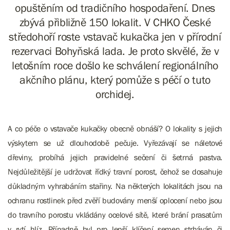
opuštěním od tradičního hospodaření. Dnes
zbývá přibližně 150 lokalit. V CHKO České
středohoří roste vstavač kukačka jen v přírodní
rezervaci Bohyňská lada. Je proto skvělé, že v
letošním roce došlo ke schválení regionálního
akčního plánu, který pomůže s péčí o tuto
orchidej.
A co péče o vstavače kukačky obecně obnáší? O lokality s jejich
výskytem se už dlouhodobě pečuje. Vyřezávají se náletové
dřeviny, probíhá jejich pravidelné sečení či šetrná pastva.
Nejdůležitější je udržovat řídký travní porost, čehož se dosahuje
důkladným vyhrabáním stařiny. Na některých lokalitách jsou na
ochranu rostlinek před zvěří budovány menší oplocení nebo jsou
do travního porostu vkládány ocelové sítě, které brání prasatům
v rytí hlíz. Případně byl pro lepší klíčení semen strháván či