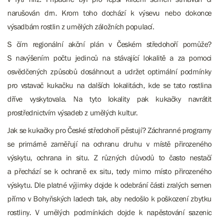
narušován drn. Krom toho dochází k výsevu nebo dokonce
výsadbám rostlin z umělých záložních populací.
S čím regionální akční plán v Českém středohoří pomůže?
S navýšením počtu jedinců na stávající lokalitě a za pomoci
osvědčených způsobů dosáhnout a udržet optimální podmínky
pro vstavač kukačku na dalších lokalitách, kde se tato rostlina
dříve vyskytovala. Na tyto lokality pak kukačky navrátit
prostřednictvím výsadeb z umělých kultur.
Jak se kukačky pro České středohoří pěstují?
Záchranné programy
se primárně zaměřují na ochranu druhu v místě přirozeného
výskytu, ochrana in situ. Z různých důvodů to často nestačí
a přechází se k ochraně ex situ, tedy mimo místo přirozeného
výskytu. Dle platné výjimky dojde k odebrání části zralých semen
přímo v Bohyňských ladech tak, aby nedošlo k poškození zbytku
rostliny. V umělých podmínkách dojde k napěstování sazenic