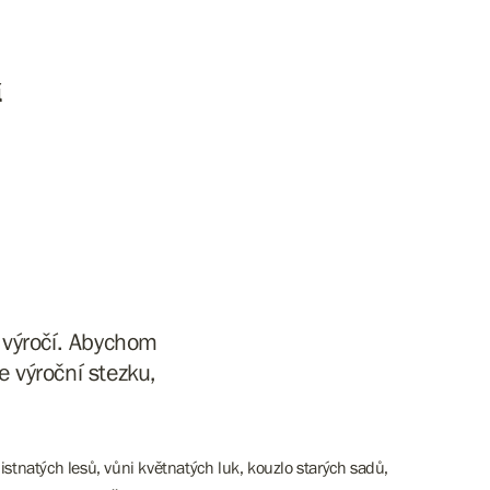
í
é výročí. Abychom
e výroční stezku,
tnatých lesů, vůni květnatých luk, kouzlo starých sadů,