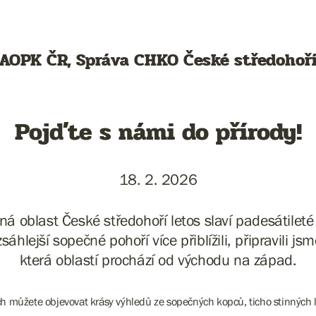
AOPK ČR, Správa CHKO České středohoř
Pojďte s námi do přírody!
18. 2. 2026
á oblast České středohoří letos slaví padesátilet
áhlejší sopečné pohoří více přiblížili, připravili jsm
která oblastí prochází od východu na západ.
 můžete objevovat krásy výhledů ze sopečných kopců, ticho stinných lis