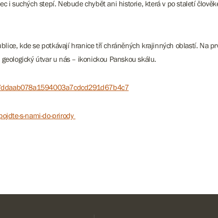
ec i suchých stepí. Nebude chybět ani historie, která v po staletí čl
ice, kde se potkávají hranice tří chráněných krajinných oblastí. Na pr
 geologický útvar u nás – ikonickou Panskou skálu.
ries/ddaab078a1594003a7cdcd291d67b4c7
pojdte-s-nami-do-prirody