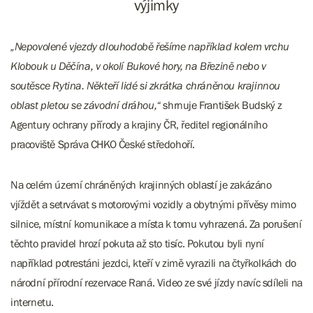
výjimky
„Nepovolené vjezdy dlouhodobě řešíme například kolem vrchu
Klobouk u Děčína, v okolí Bukové hory, na Březině nebo v
soutěsce Rytina. Někteří lidé si zkrátka chráněnou krajinnou
oblast pletou se závodní dráhou,“
shrnuje František Budský z
Agentury ochrany přírody a krajiny ČR, ředitel regionálního
pracoviště Správa CHKO České středohoří.
Na celém území chráněných krajinných oblastí je zakázáno
vjíždět a setrvávat s motorovými vozidly a obytnými přívěsy mimo
silnice, místní komunikace a místa k tomu vyhrazená. Za porušení
těchto pravidel hrozí pokuta až sto tisíc. Pokutou byli nyní
například potrestáni jezdci, kteří v zimě vyrazili na čtyřkolkách do
národní přírodní rezervace Raná. Video ze své jízdy navíc sdíleli na
internetu.