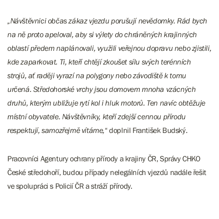
„Návštěvnici občas zákaz vjezdu porušují nevědomky. Rád bych
na ně proto apeloval, aby si výlety do chráněných krajinných
oblastí předem naplánovali, využili veřejnou dopravu nebo zjistili,
kde zaparkovat. Ti, kteří chtějí zkoušet sílu svých terénních
strojů, ať raději vyrazí na polygony nebo závodiště k tomu
určená. Středohorské vrchy jsou domovem mnoha vzácných
druhů, kterým ubližuje rytí kol i hluk motorů. Ten navíc obtěžuje
místní obyvatele. Návštěvníky, kteří zdejší cennou přírodu
respektují, samozřejmě vítáme,
“ doplnil František Budský.
Pracovníci Agentury ochrany přírody a krajiny ČR, Správy CHKO
České středohoří, budou případy nelegálních vjezdů nadále řešit
ve spolupráci s Policií ČR a stráží přírody.