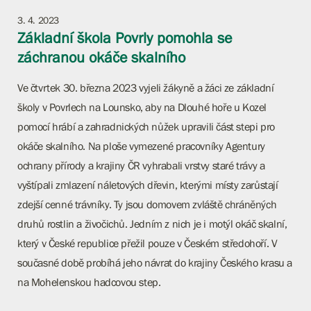
3. 4. 2023
Základní škola Povrly pomohla se
záchranou okáče skalního
Ve čtvrtek 30. března 2023 vyjeli žákyně a žáci ze základní
školy v Povrlech na Lounsko, aby na Dlouhé hoře u Kozel
pomocí hrábí a zahradnických nůžek upravili část stepi pro
okáče skalního. Na ploše vymezené pracovníky Agentury
ochrany přírody a krajiny ČR vyhrabali vrstvy staré trávy a
vyštípali zmlazení náletových dřevin, kterými místy zarůstají
zdejší cenné trávníky. Ty jsou domovem zvláště chráněných
druhů rostlin a živočichů. Jedním z nich je i motýl okáč skalní,
který v České republice přežil pouze v Českém středohoří. V
současné době probíhá jeho návrat do krajiny Českého krasu a
na Mohelenskou hadcovou step.