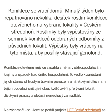
Koniklece se vrací domů! Minulý týden bylo
repatriováno několika desítek rostlin koniklece
otevřeného na vybrané lokality v Českém
středohoří. Rostlinky byly vypěstovány ze
semínek konikleců odebraných odborníky z
původních lokalit. Výpěstky byly vráceny na
tyto místa, aby posílily stávající genofond.
Koniklece otevřené nejvíce zasáhla změna v obhospodařování
krajiny a úpadek tradičního hospodaření. To vedlo k zarůstání
jejich stanovišť hustým travním porostem a náletovými dřevinami.
Jejich populaci snižuje i okus květů zvěří, přerývání lokalit
divokými prasaty a občas i nenechavý zahrádkář.
Na záchraně koniklece se podílí projekt
LIFE České středohoří
se