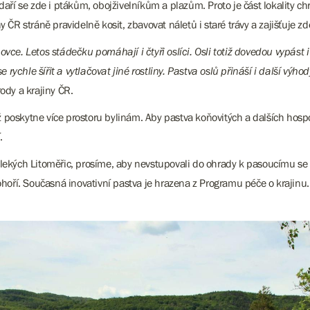
í se zde i ptákům, obojživelníkům a plazům. Proto je část lokality ch
 ČR stráně pravidelně kosit, zbavovat náletů i staré trávy a zajišťuje z
ce. Letos stádečku pomáhají i čtyři oslíci. Osli totiž dovedou vypást i h
se rychle šířit a vytlačovat jiné rostliny. Pastva oslů přináší i další v
ody a krajiny ČR.
 což poskytne více prostoru bylinám. Aby pastva koňovitých a dalších ho
.
lekých Litoměřic, prosíme, aby nevstupovali do ohrady k pasoucímu se s
ohoří. Současná inovativní pastva je hrazena z Programu péče o krajinu.