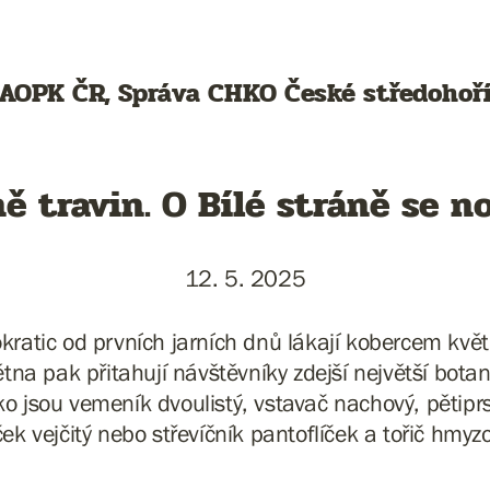
AOPK ČR, Správa CHKO České středohoř
 travin. O Bílé stráně se nov
12. 5. 2025
okratic od prvních jarních dnů lákají kobercem k
ětna pak přitahují návštěvníky zdejší největší bota
ako jsou vemeník dvoulistý, vstavač nachový, pětiprs
ek vejčitý nebo střevíčník pantoflíček a tořič hmyz