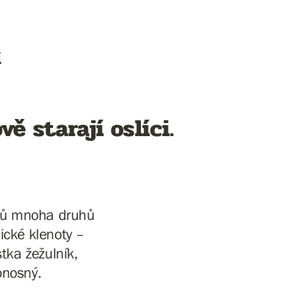
í
ě starají oslíci.
větů mnoha druhů
nické klenoty –
tka žežulník,
onosný.