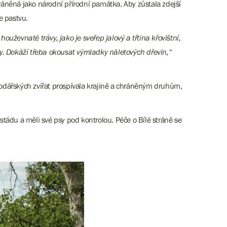
ráněná jako národní přírodní památka. Aby zůstala zdejší
de pastvu.
ouževnaté trávy, jako je sveřep jalový a třtina křovištní,
ýhody. Dokáží třeba okousat výmladky náletových dřevin,“
spodářských zvířat prospívala krajině a chráněným druhům,
tádu a měli své psy pod kontrolou. Péče o Bílé stráně se