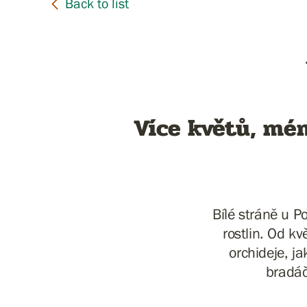
Více květů, méně
Bílé stráně u P
rostlin. Od kv
orchideje, j
bradáč