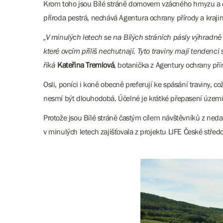
Krom toho jsou Bílé stráně domovem vzácného hmyzu a dař
příroda pestrá, nechává Agentura ochrany přírody a krajiny
„V minulých letech se na Bílých stráních pásly výhradně ov
které ovcím příliš nechutnají. Tyto traviny mají tendenci 
říká
Kateřina Tremlová
, botanička z Agentury ochrany přír
Osli, poníci i koně obecně preferují ke spásání traviny,
nesmí být dlouhodobá. Účelné je krátké přepasení území
Protože jsou Bílé stráně častým cílem návštěvníků z neda
v minulých letech zajišťovala z projektu LIFE České střed