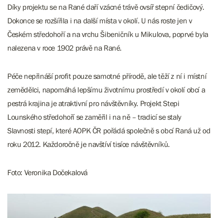
Díky projektu se na Rané daří vzácné trávě ovsíř stepní čedičový.
Dokonce se rozšířila i na další místa v okolí. U nás roste jen v
Českém středohoří a na vrchu Šibeničník u Mikulova, poprvé byla
nalezena v roce 1902 právě na Rané.
Péče nepřináší profit pouze samotné přírodě, ale těží z ní i místní
zemědělci, napomáhá lepšímu životnímu prostředí v okolí obcí a
pestrá krajina je atraktivní pro návštěvníky. Projekt Stepi
Lounského středohoří se zaměřil i na ně – tradicí se staly
Slavnosti stepí, které AOPK ČR pořádá společně s obcí Raná už od
roku 2012. Každoročně je navštíví tisíce návštěvníků.
Foto: Veronika Dočekalová