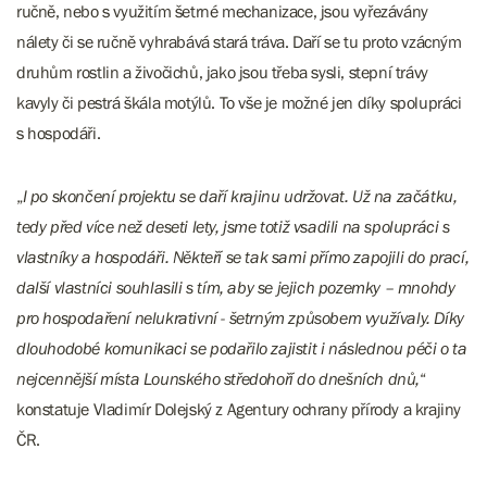
ručně, nebo s využitím šetrné mechanizace, jsou vyřezávány
nálety či se ručně vyhrabává stará tráva. Daří se tu proto vzácným
druhům rostlin a živočichů, jako jsou třeba sysli, stepní trávy
kavyly či pestrá škála motýlů. To vše je možné jen díky spolupráci
s hospodáři.
„
I po skončení projektu se daří krajinu udržovat. Už na začátku,
tedy před více než deseti lety, jsme totiž vsadili na spolupráci s
vlastníky a hospodáři. Někteří se tak sami přímo zapojili do prací,
další vlastníci souhlasili s tím, aby se jejich pozemky – mnohdy
pro hospodaření nelukrativní - šetrným způsobem využívaly. Díky
dlouhodobé komunikaci se podařilo zajistit i následnou péči o ta
nejcennější místa Lounského středohoří do dnešních dnů,
“
konstatuje Vladimír Dolejský z Agentury ochrany přírody a krajiny
ČR.