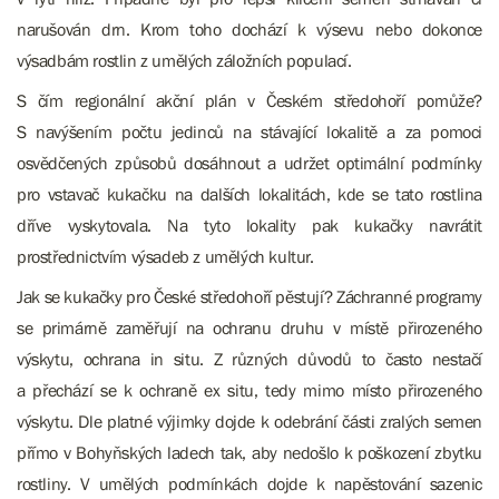
narušován drn. Krom toho dochází k výsevu nebo dokonce
výsadbám rostlin z umělých záložních populací.
S čím regionální akční plán v Českém středohoří pomůže?
S navýšením počtu jedinců na stávající lokalitě a za pomoci
osvědčených způsobů dosáhnout a udržet optimální podmínky
pro vstavač kukačku na dalších lokalitách, kde se tato rostlina
dříve vyskytovala. Na tyto lokality pak kukačky navrátit
prostřednictvím výsadeb z umělých kultur.
Jak se kukačky pro České středohoří pěstují?
Záchranné programy
se primárně zaměřují na ochranu druhu v místě přirozeného
výskytu, ochrana in situ. Z různých důvodů to často nestačí
a přechází se k ochraně ex situ, tedy mimo místo přirozeného
výskytu. Dle platné výjimky dojde k odebrání části zralých semen
přímo v Bohyňských ladech tak, aby nedošlo k poškození zbytku
rostliny. V umělých podmínkách dojde k napěstování sazenic