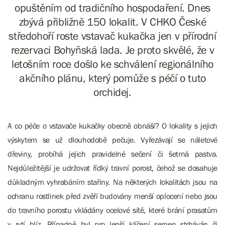
opuštěním od tradičního hospodaření. Dnes
zbývá přibližně 150 lokalit. V CHKO České
středohoří roste vstavač kukačka jen v přírodní
rezervaci Bohyňská lada. Je proto skvělé, že v
letošním roce došlo ke schválení regionálního
akčního plánu, který pomůže s péčí o tuto
orchidej.
A co péče o vstavače kukačky obecně obnáší? O lokality s jejich
výskytem se už dlouhodobě pečuje. Vyřezávají se náletové
dřeviny, probíhá jejich pravidelné sečení či šetrná pastva.
Nejdůležitější je udržovat řídký travní porost, čehož se dosahuje
důkladným vyhrabáním stařiny. Na některých lokalitách jsou na
ochranu rostlinek před zvěří budovány menší oplocení nebo jsou
do travního porostu vkládány ocelové sítě, které brání prasatům
v rytí hlíz. Případně byl pro lepší klíčení semen strháván či