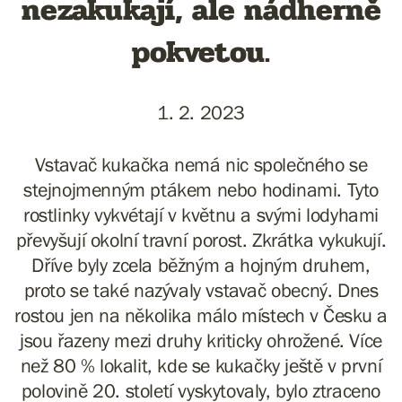
nezakukají, ale nádherně
pokvetou.
1. 2. 2023
Vstavač kukačka nemá nic společného se
stejnojmenným ptákem nebo hodinami. Tyto
rostlinky vykvétají v květnu a svými lodyhami
převyšují okolní travní porost. Zkrátka vykukují.
Dříve byly zcela běžným a hojným druhem,
proto se také nazývaly vstavač obecný. Dnes
rostou jen na několika málo místech v Česku a
jsou řazeny mezi druhy kriticky ohrožené. Více
než 80 % lokalit, kde se kukačky ještě v první
polovině 20. století vyskytovaly, bylo ztraceno