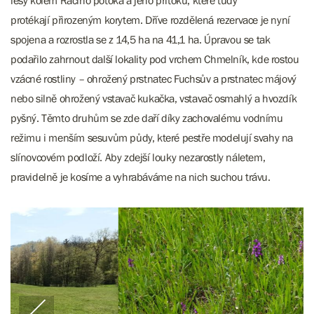
lesy kolem Račího potoka a jeho přítoků, které tudy
protékají přirozeným korytem. Dříve rozdělená rezervace je nyní
spojena a rozrostla se z 14,5 ha na 41,1 ha. Úpravou se tak
podařilo zahrnout další lokality pod vrchem Chmelník, kde rostou
vzácné rostliny – ohrožený prstnatec Fuchsův a prstnatec májový
nebo silně ohrožený vstavač kukačka, vstavač osmahlý a hvozdík
pyšný. Těmto druhům se zde daří díky zachovalému vodnímu
režimu i menším sesuvům půdy, které pestře modelují svahy na
slínovcovém podloží. Aby zdejší louky nezarostly náletem,
pravidelně je kosíme a vyhrabáváme na nich suchou trávu.