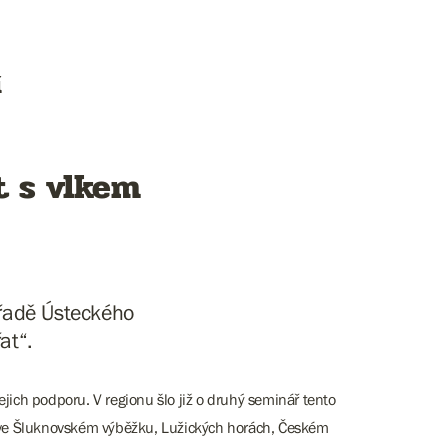
í
t s vlkem
úřadě Ústeckého
at“.
ejich podporu. V regionu šlo již o druhý seminář tento
je ve Šluknovském výběžku, Lužických horách, Českém