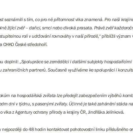
seznámili s tím, co pro ně přítomnost vlka znamená. Pro naši krajinu 
 volně žijící zvěř – daňci, srnci nebo divoká prasata. Právě zvěř každ
stupitelnou roli v udržování rovnováhy v naší přírodě,“
přiblížil význam 
áva CHKO České středohoří.
mu doplnil:
„Spolupráce se zemědělci i dalšími subjekty hospodařícími
zahraničních partnerů. Současně využíváme ke spolupráci i konzultace
útokům na hospodářská zvířata lze předejít zabezpečením výběhů komb
sedm dní v týdnu, s pasenými zvířaty. Účinné je také zahánění stáda 
lka z Agentury ochrany přírody a krajiny ČR, Jindřiška Jelínková.
nejpozději do 48 hodin kontaktovat pohotovostní linku příslušného org