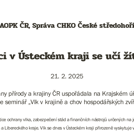
AOPK ČR, Správa CHKO České středohoř
i v Ústeckém kraji se učí ží
21. 2. 2025
ny přírody a krajiny ČR uspořádala na Krajském 
je seminář „Vlk v krajině a chov hospodářských zvíř
ice ochrany vlka, zabezpečení stád a finančních nástrojů určených na j
ka a Libereckého kraje. Vlk se dnes v Ústeckém kraji přirozeně vyskytu