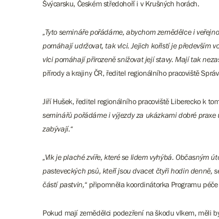
Švýcarsku, Českém středohoří i v Krušných horách.
„Tyto semináře pořádáme, abychom zemědělce i veřejnost 
pomáhají udržovat, tak vlci. Jejich kořistí je především
vlci pomáhají přirozeně snižovat její stavy. Mají tak neza
přírody a krajiny ČR, ředitel regionálního pracoviště Spr
Jiří Hušek, ředitel regionálního pracoviště Liberecko k to
seminářů pořádáme i výjezdy za ukázkami dobré praxe u 
zabývají.“
„Vlk je plaché zvíře, které se lidem vyhýbá. Občasným 
pasteveckých psů, kteří jsou dvacet čtyři hodin denně, 
částí pastvin,“
připomněla koordinátorka Programu péče o v
Pokud mají zemědělci podezření na škodu vlkem, měli by 