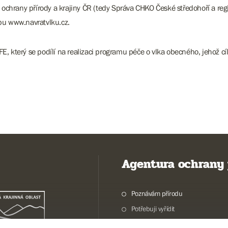
chrany přírody a krajiny ČR (tedy Správa CHKO České středohoří a regio
ebu www.navratvlku.cz.
FE, který se podílí na realizaci programu péče o vlka obecného, jehož 
Agentura ochrany 
Poznávám přírodu
Potřebuji vyřídit
Chráníme přírodu a krajinu