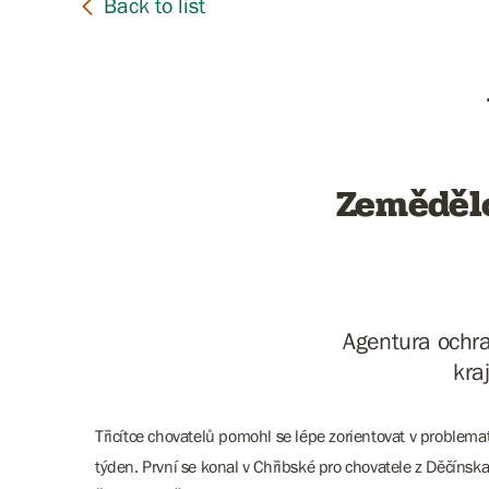
Zemědělc
Agentura ochra
kra
Třicítce chovatelů pomohl se lépe zorientovat v problemat
týden. První se konal v Chřibské pro chovatele z Děčíns