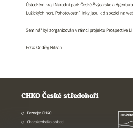
Ústeckém kraji Národní park České Švýcarsko a Agentura o
Lužických hor). Pohotovostní linky jsou k dispozici na w
Seminář byl zorganizován v rámci projektu Prospective LI
Foto: Ondřej Nitsch
CHKO České středohoří
Poznejte CHKO
Charakteristika oblasti
Ochrana přírody