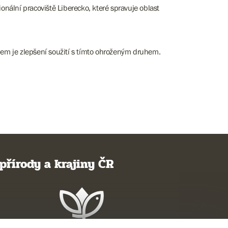
nální pracoviště Liberecko, které spravuje oblast
cílem je zlepšení soužití s tímto ohroženým druhem.
přírody a krajiny ČR