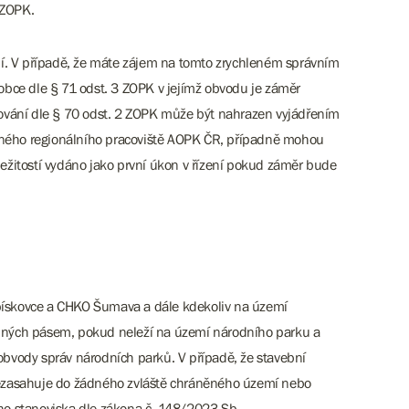
 ZOPK.
ní. V případě, že máte zájem na tomto zrychleném správním
/obce dle § 71 odst. 3 ZOPK v jejímž obvodu je záměr
ování dle § 70 odst. 2 ZOPK může být nahrazen vyjádřením
slušného regionálního pracoviště AOPK ČR, případně mohou
žitostí vydáno jako první úkon v řízení pokud záměr bude
 pískovce a CHKO Šumava a dále kdekoliv na území
ranných pásem, pokud neleží na území národního parku a
 obvody správ národních parků. V případě, že stavební
nezasahuje do žádného zvláště chráněného území nebo
ího stanoviska dle zákona č. 148/2023 Sb.