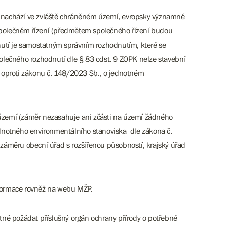
st nachází ve zvláště chráněném území, evropsky významné
 společném řízení (předmětem společného řízení budou
nutí je samostatným správním rozhodnutím, které se
olečného rozhodnutí dle § 83 odst. 9 ZOPK nelze stavební
 oproti zákonu č. 148/2023 Sb., o jednotném
území (záměr nezasahuje ani zčásti na území žádného
ednotného environmentálního stanoviska dle zákona č.
záměru obecní úřad s rozšířenou působností, krajský úřad
formace rovněž na webu MŽP.
tné požádat příslušný orgán ochrany přírody o potřebné