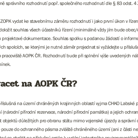
rmě správního rozhodnutí popř. společného rozhodnutí dle § 83 odst. 4
 ZOPK vydat ke stavebnímu záměru rozhodnutí i jako první úkon v říze
a doložit souhlas všech účastníků řízení (minimálně vždy jím bude obec
su projektové dokumentace. Souhlas spolku s podanou žádostí o inform
ných spolcích, se kterými je nutné záměr projednat si vyžádejte u pří
 pracoviště AOPK ČR. Rozhodnutí bude při splnění výše uvedených nále
mínek.
racet na AOPK ČR?
y příslušná na území chráněných krajinných oblastí vyjma CHKO Labské
 (národní přírodní rezervace, národní přírodní památka) a jejich och
st objektů důležitých pro obranu státu mimo vojenské újezdy a správní
je pouze do ochranného pásma zvláště chráněného území (ani z části 
utné se obrátit na příslušný orgán k vydání jednotného environmentáln