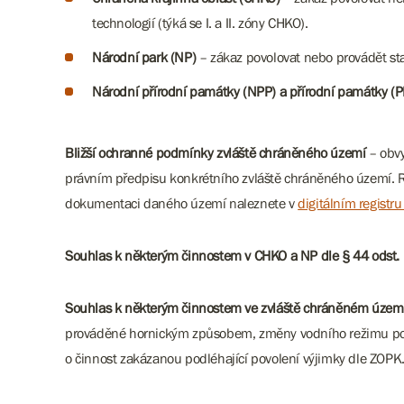
technologií (týká se I. a II. zóny CHKO).
Národní park (NP)
– zákaz povolovat nebo provádět sta
Národní přírodní památky (NPP) a přírodní památky (P
Bližší ochranné podmínky zvláště chráněného území
– obvy
právním předpisu konkrétního zvláště chráněného území. Re
dokumentaci daného území naleznete v
digitálním registr
Souhlas k některým činnostem v CHKO a NP dle § 44 odst.
Souhlas k některým činnostem ve zvláště chráněném území
prováděné hornickým způsobem, změny vodního režimu poze
o činnost zakázanou podléhající povolení výjimky dle ZOPK