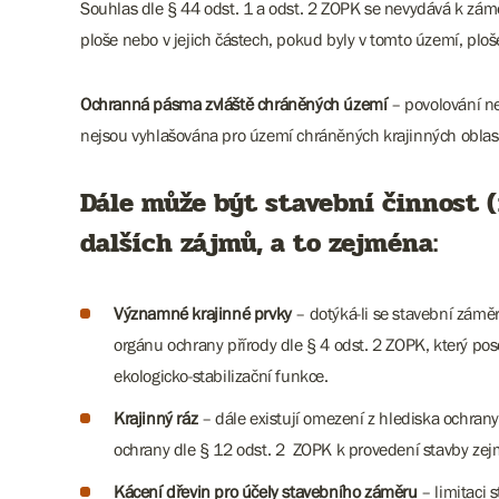
Souhlas dle § 44 odst. 1 a odst. 2 ZOPK se nevydává k zá
ploše nebo v jejich částech, pokud byly v tomto území, plo
Ochranná pásma zvláště chráněných území
– povolování n
nejsou vyhlašována pro území chráněných krajinných oblastí
Dále může být stavební činnost 
dalších zájmů, a to zejména:
Významné krajinné prvky
– dotýká-li se stavební záměr 
orgánu ochrany přírody dle § 4 odst. 2 ZOPK, který 
ekologicko-stabilizační funkce.
Krajinný ráz
– dále existují omezení z hlediska ochran
ochrany dle § 12 odst. 2 ZOPK k provedení stavby zej
Kácení dřevin pro účely stavebního záměru
– limitaci 