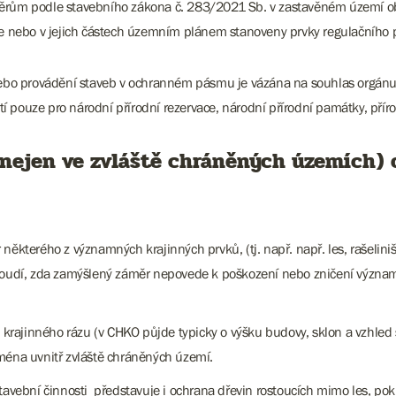
měrům podle stavebního zákona č. 283/2021 Sb. v zastavěném území ob
še nebo v jejich částech územním plánem stanoveny prvky regulačního p
ebo provádění staveb v ochranném pásmu je vázána na souhlas orgánu
 pouze pro národní přírodní rezervace, národní přírodní památky, příro
(nejen ve zvláště chráněných územích
některého z významných krajinných prvků, (tj. např. např. les, rašeliništ
posoudí, zda zamýšlený záměr nepovede k poškození nebo zničení význa
y krajinného rázu (v CHKO půjde typicky o výšku budovy, sklon a vzhle
ména uvnitř zvláště chráněných území.
stavební činnosti představuje i ochrana dřevin rostoucích mimo les, 