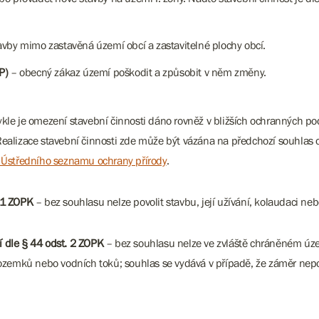
vby mimo zastavěná území obcí a zastavitelné plochy obcí.
P)
– obecný zákaz území poškodit a způsobit v něm změny.
kle je omezení stavební činnosti dáno rovněž v bližších ochranných 
alizace stavební činnosti zde může být vázána na předchozí souhlas o
u Ústředního seznamu ochrany přírody
.
 1 ZOPK
– bez souhlasu nelze povolit stavbu, její užívání, kolaudaci ne
 dle § 44 odst. 2 ZOPK
– bez souhlasu nelze ve zvláště chráněném územ
mků nebo vodních toků; souhlas se vydává v případě, že záměr nepod
.