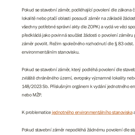
Pokud se stavební záměr, podléhající povolení dle zákona 
lokalitě nebo ptačí oblasti posoudí záměr na základě žád
všechny potřebné správní akty dle ZOPK) a vydá ve věci s
předkládá jako povinná součást žádosti o povolení záměru
záměr povolit. Režim společného rozhodnutí dle § 83 odst
environmentálním stanovisku.
Pokud se stavební záměr, který podléhá povolení dle sta
zvláště chráněného území, evropsky významné lokality neb
148/2023 Sb. Příslušným orgánem k vydání jednotného envi
nebo MŽP.
K problematice
jednotného environmentálního stanoviska
Pokud stavební záměr nepodléhá žádnému povolení dle stave