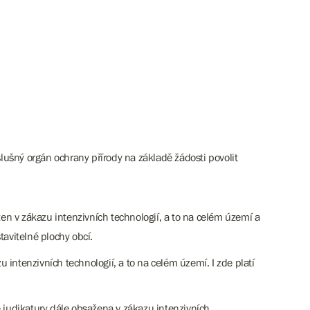
ušný orgán ochrany přírody na základě žádosti povolit
žen v zákazu intenzivních technologií, a to na celém území a
avitelné plochy obcí.
 intenzivních technologií, a to na celém území. I zde platí
e judikatury dále obsažena v zákazu intenzivních