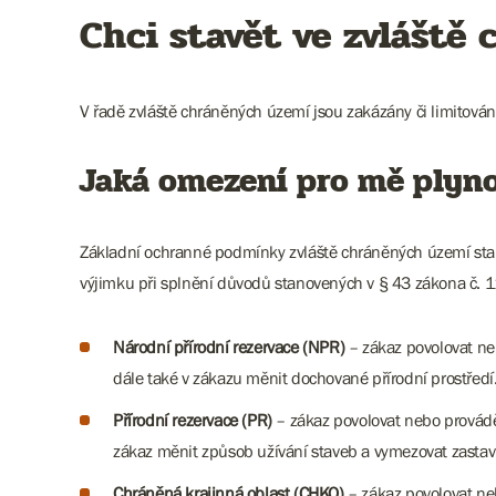
Chci stavět ve zvláště
V řadě zvláště chráněných území jsou zakázány či limitová
Jaká omezení pro mě plyn
Základní ochranné podmínky zvláště chráněných území stano
výjimku při splnění důvodů stanovených v § 43 zákona č. 11
Národní přírodní rezervace (NPR)
– zákaz povolovat neb
dále také v zákazu měnit dochované přírodní prostředí.
Přírodní rezervace (PR)
– zákaz povolovat nebo provádět
zákaz měnit způsob užívání staveb a vymezovat zastavi
Chráněná krajinná oblast (CHKO)
– zákaz povolovat ne