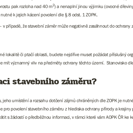
2
rostu pak rozloha nad 40 m
) a nenaplní jinou výjimku (ovocné dřev
utné k jejich kácení povolení dle § 8 odst. 1 ZOPK.
– v případě, že stavební záměr může negativně zasáhnout do ochrany z
 lokalitě či ptačí oblasti, budete nejdříve muset požádat příslušný or
 mít významný vliv na předměty ochrany těchto území. Stanovisko dle 
zaci stavebního záměru?
, jeho umístění a rozsahu dotčení zájmů chráněných dle ZOPK je nutné 
e pro povolení stavebního záměru z hlediska ochrany přírody a krajiny 
rátit s žádostí o předběžnou informaci, v rámci které vám AOPK ČR ke