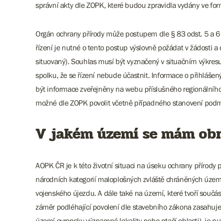
správní akty dle ZOPK, které budou zpravidla vydány ve fo
Orgán ochrany přírody může postupem dle § 83 odst. 5 a 6
řízení je nutné o tento postup výslovně požádat v žádosti 
situovaný). Souhlas musí být vyznačený v situačním výkre
spolku, že se řízení nebude účastnit. Informace o přihláše
být informace zveřejněny na webu příslušného regionálního
možné dle ZOPK povolit včetně případného stanovení pod
V jakém území se mám ob
AOPK ČR je k této životní situaci na úseku ochrany přírod
národních kategorií maloplošných zvláště chráněných území
vojenského újezdu. A dále také na území, které tvoří součá
záměr podléhající povolení dle stavebního zákona zasahu
území evropsky významné lokality nebo ptačí oblasti), je n