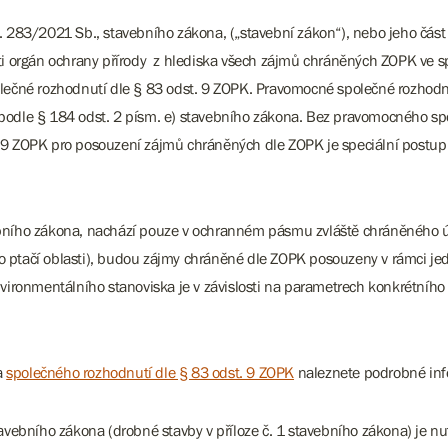
č. 283/2021 Sb., stavebního zákona, („stavební zákon“), nebo jeho čá
osti orgán ochrany přírody z hlediska všech zájmů chráněných ZOPK ve
polečné rozhodnutí dle § 83 odst. 9 ZOPK. Pravomocné společné rozhod
 podle § 184 odst. 2 písm. e) stavebního zákona. Bez pravomocného sp
. 9 ZOPK pro posouzení zájmů chráněných dle ZOPK je speciální postup
vebního zákona, nachází pouze v ochranném pásmu zvláště chráněného 
o ptačí oblasti), budou zájmy chráněné dle ZOPK posouzeny v rámci j
ronmentálního stanoviska je v závislosti na parametrech konkrétního 
a
společného rozhodnutí dle § 83 odst. 9 ZOPK
naleznete podrobné in
bního zákona (drobné stavby v příloze č. 1 stavebního zákona) je nu