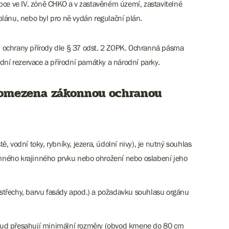
ce ve IV. zóně CHKO a v zastavěném území, zastavitelné
lánu, nebo byl pro ně vydán regulační plán.
 ochrany přírody dle § 37 odst. 2 ZOPK. Ochranná pásma
dní rezervace a přírodní památky a národní parky.
) omezena zákonnou ochranou
ě, vodní toky, rybníky, jezera, údolní nivy), je nutný souhlas
mného krajinného prvku nebo ohrožení nebo oslabení jeho
d střechy, barvu fasády apod.) a požadavku souhlasu orgánu
pokud přesahují minimální rozměry (obvod kmene do 80 cm