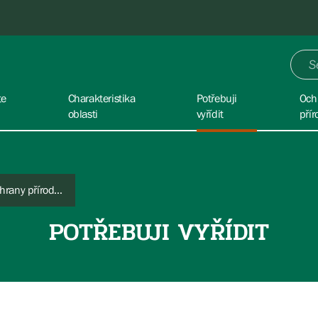
te
Charakteristika
Potřebuji
Och
oblasti
vyřídit
přír
Potřebuji stanovisko orgánu ochrany přírody ke stavebním činnostem
POTŘEBUJI VYŘÍDIT