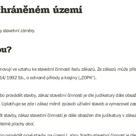
 chráněném území
ny stavební záměry.
ou?
vují ve vztahu ke stavební činnosti řadu zákazů. Ze zákazů může přísl
4/1992 Sb., o ochraně přírody a krajiny („ZOPK“).
o provádět stavby, zákaz stavební činnosti je dle judikatury dále obsa
 Uplatňuje se zde i zákaz měnit způsob užívání staveb a vymezovat zast
 stavby, zákaz stavební činnosti je dále obsažen dle judikatury v zákazu
telné plochy obcí.
bo provádět nové stavby na území I. zóny. Nadto stavební činnost je dl