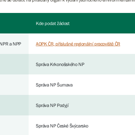
Kde podat žádost
 NPR a NPP
AOPK ČR, příslušné regionální pracoviště ČR
Správa Krkonošského NP
Správa NP Šumava
Správa NP Podyjí
Správa NP České Švýcarsko