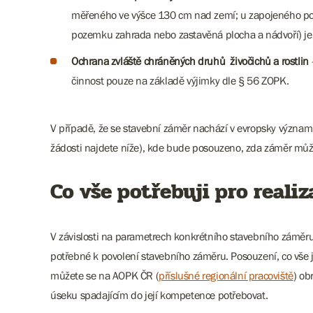
měřeného ve výšce 130 cm nad zemí; u zapojeného po
pozemku zahrada nebo zastavěná plocha a nádvoří) je n
Ochrana zvláště chráněných druhů živočichů a rostlin
činnost pouze na základě výjimky dle § 56 ZOPK.
V případě, že se stavební záměr nachází v evropsky významné
žádosti najdete níže), kde bude posouzeno, zda záměr může
Co vše potřebuji pro reali
V závislosti na parametrech konkrétního stavebního záměru
potřebné k povolení stavebního záměru. Posouzení, co vše j
můžete se na AOPK ČR (
příslušné regionální pracoviště
) ob
úseku spadajícím do její kompetence potřebovat.