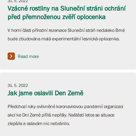
31. 5. 2022
Vzácné rostliny na Sluneční stráni ochrání
před přemnoženou zvěří oplocenka
V horní části přírodní rezervace Sluneční stráň nedaleko Brné
bude zbudována malá experimentální lesnická oplocenka.
Read more
31. 5. 2022
Jak jsme oslavili Den Země
Předchozí roky ovlivněné koronavirovou pandemií organizaci
akcí ke Dni Země příliš nepřály. Naštěstí letos se situace
zlepšila a oslavám nic nebránilo.