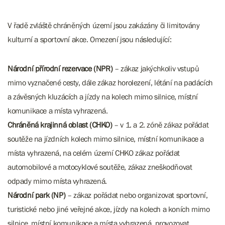
V řadě zvláště chráněných území jsou zakázány či limitovány
kulturní a sportovní akce. Omezení jsou následující:
Národní přírodní rezervace (NPR)
– zákaz jakýchkoliv vstupů
mimo vyznačené cesty, dále zákaz horolezení, létání na padácích
a závěsných kluzácích a jízdy na kolech mimo silnice, místní
komunikace a místa vyhrazená.
Chráněná krajinná oblast (CHKO)
– v 1. a 2. zóně zákaz pořádat
soutěže na jízdních kolech mimo silnice, místní komunikace a
místa vyhrazená, na celém území CHKO zákaz pořádat
automobilové a motocyklové soutěže, zákaz zneškodňovat
odpady mimo místa vyhrazená.
Národní park (NP)
– zákaz pořádat nebo organizovat sportovní,
turistické nebo jiné veřejné akce, jízdy na kolech a koních mimo
silnice, místní komunikace a místa vyhrazená, provozovat