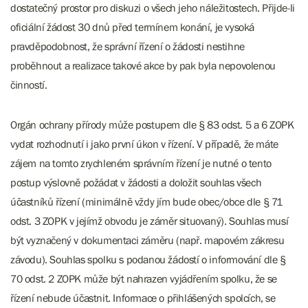
dostatečný prostor pro diskuzi o všech jeho náležitostech. Přijde-li
oficiální žádost 30 dnů před termínem konání, je vysoká
pravděpodobnost, že správní řízení o žádosti nestihne
proběhnout a realizace takové akce by pak byla nepovolenou
činností.
Orgán ochrany přírody může postupem dle § 83 odst. 5 a 6 ZOPK
vydat rozhodnutí i jako první úkon v řízení. V případě, že máte
zájem na tomto zrychleném správním řízení je nutné o tento
postup výslovně požádat v žádosti a doložit souhlas všech
účastníků řízení (minimálně vždy jím bude obec/obce dle § 71
odst. 3 ZOPK v jejímž obvodu je záměr situovaný). Souhlas musí
být vyznačený v dokumentaci záměru (např. mapovém zákresu
závodu). Souhlas spolku s podanou žádostí o informování dle §
70 odst. 2 ZOPK může být nahrazen vyjádřením spolku, že se
řízení nebude účastnit. Informace o přihlášených spolcích, se