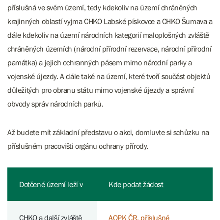
příslušná ve svém území, tedy kdekoliv na území chráněných
krajinných oblastí vyjma CHKO Labské pískovce a CHKO Šumava a
dále kdekoliv na území národních kategorií maloplošných zvláště
chráněných územích (národní přírodní rezervace, národní přírodní
památka) a jejich ochranných pásem mimo národní parky a
vojenské újezdy. A dále také na území, které tvoří součást objektů
důležitých pro obranu státu mimo vojenské újezdy a správní
obvody správ národních parků.
Až budete mít základní představu o akci, domluvte si schůzku na
příslušném pracovišti orgánu ochrany přírody.
Dotčené území leží v
Kde podat žádost
CHKO a další zvláště
AOPK ČR, příslušné