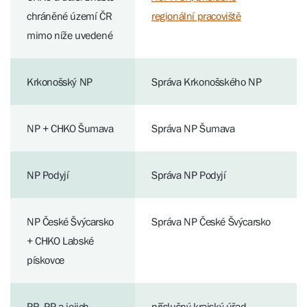
chráněné území ČR
regionální pracoviště
mimo níže uvedené
Krkonošský NP
Správa Krkonošského NP
NP + CHKO Šumava
Správa NP Šumava
NP Podyjí
Správa NP Podyjí
NP České Švýcarsko
Správa NP České Švýcarsko
+ CHKO Labské
pískovce
PR, PP a jejich
příslušný krajský úřad