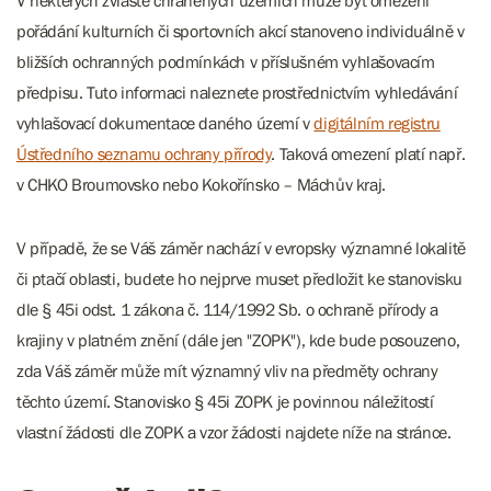
V některých zvláště chráněných územích může být omezení
pořádání kulturních či sportovních akcí stanoveno individuálně v
bližších ochranných podmínkách v příslušném vyhlašovacím
předpisu. Tuto informaci naleznete prostřednictvím vyhledávání
vyhlašovací dokumentace daného území v
digitálním registru
Ústředního seznamu ochrany přírody
. Taková omezení platí např.
v CHKO Broumovsko nebo Kokořínsko – Máchův kraj.
V případě, že se Váš záměr nachází v evropsky významné lokalitě
či ptačí oblasti, budete ho nejprve muset předložit ke stanovisku
dle § 45i odst. 1 zákona č. 114/1992 Sb. o ochraně přírody a
krajiny v platném znění (dále jen "ZOPK"), kde bude posouzeno,
zda Váš záměr může mít významný vliv na předměty ochrany
těchto území. Stanovisko § 45i ZOPK je povinnou náležitostí
vlastní žádosti dle ZOPK a vzor žádosti najdete níže na stránce.