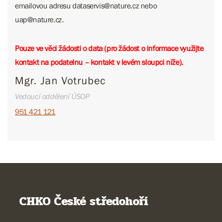
emailovou adresu dataservis@nature.cz nebo ​​​​​​
uap@nature.cz.
Pouze ve věci žádosti o data (pro žádost o informace využijte
kontakt na podatelnu – kontakt v levém sloupci níže).
Mgr. Jan Votrubec
Vedoucí oddělení ÚSOP
951 421 121
CHKO České středohoří