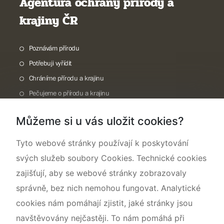
Agentura ochrany přírody a
krajiny ČR
Poznávám přírodu
Potřebuji vyřídit
Chráníme přírodu a krajinu
Pečujeme o přírodu a krajinu
Dokumentujeme přírodu
Můžeme si u vás uložit cookies?
O nás
Tyto webové stránky používají k poskytování
svých služeb soubory Cookies. Technické cookies
zajišťují, aby se webové stránky zobrazovaly
správně, bez nich nemohou fungovat. Analytické
cookies nám pomáhají zjistit, jaké stránky jsou
navštěvovány nejčastěji. To nám pomáhá při