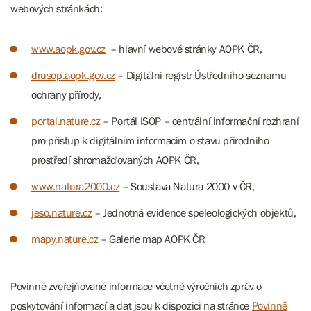
webových stránkách:
www.aopk.gov.cz
– hlavní webové stránky AOPK ČR,
drusop.aopk.gov.cz
– Digitální registr Ústředního seznamu
ochrany přírody,
portal.nature.cz
– Portál ISOP – centrální informační rozhraní
pro přístup k digitálním informacím o stavu přírodního
prostředí shromažďovaných AOPK ČR,
www.natura2000.cz
– Soustava Natura 2000 v ČR,
jeso.nature.cz
– Jednotná evidence speleologických objektů,
mapy.nature.cz
– Galerie map AOPK ČR
Povinně zveřejňované informace včetně výročních zpráv o
poskytování informací a dat jsou k dispozici na stránce
Povinně