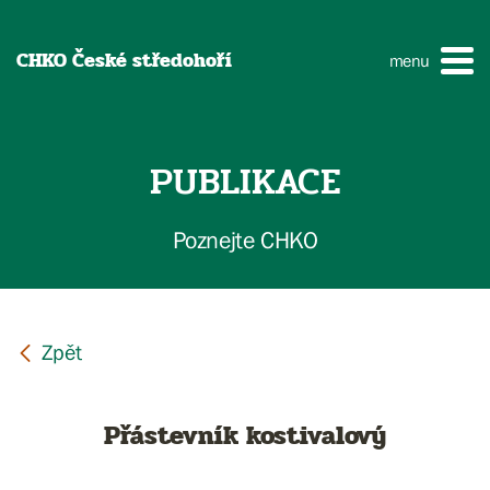
CHKO České středohoří
menu
PUBLIKACE
Poznejte CHKO
Přástevník kostivalový