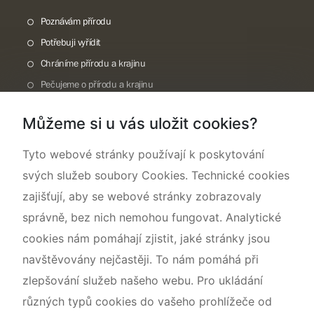
Poznávám přírodu
Potřebuji vyřídit
Chráníme přírodu a krajinu
Pečujeme o přírodu a krajinu
Dokumentujeme přírodu
Můžeme si u vás uložit cookies?
O nás
Tyto webové stránky používají k poskytování
svých služeb soubory Cookies. Technické cookies
zajišťují, aby se webové stránky zobrazovaly
správně, bez nich nemohou fungovat. Analytické
cookies nám pomáhají zjistit, jaké stránky jsou
navštěvovány nejčastěji. To nám pomáhá při
zlepšování služeb našeho webu. Pro ukládání
různých typů cookies do vašeho prohlížeče od