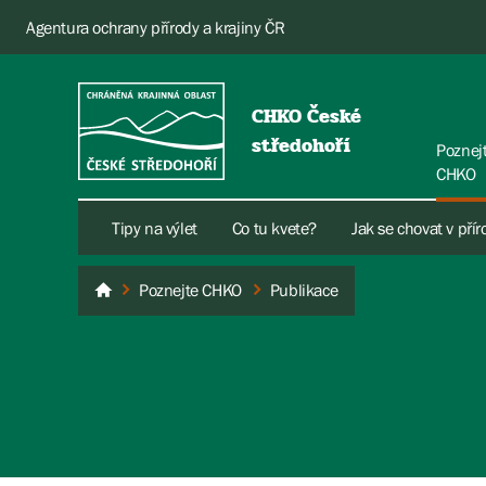
Agentura ochrany přírody a krajiny ČR
CHKO České
středohoří
Poznej
CHKO
Tipy na výlet
Co tu kvete?
Jak se chovat v pří
Poznejte CHKO
Publikace
České středohoří