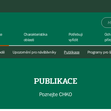
te
Charakteristika
Potřebuji
Och
oblasti
vyřídit
přír
rodě
Upozornění pro návštěvníky
Publikace
Programy pro š
PUBLIKACE
Poznejte CHKO