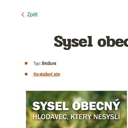
Sysel obe
Typ:
Brožura
Ke stažení zde