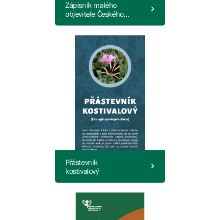
Zápisník malého
objevitele Českého
středohoří
Přástevník
kostivalový