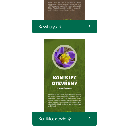
Kavyl olysalý
Koniklec otevřený