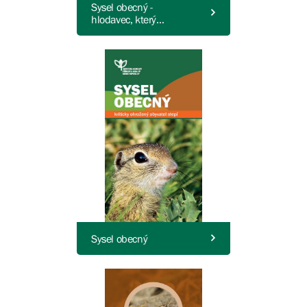
Sysel obecný -
hlodavec, který
nesylí
Sysel obecný