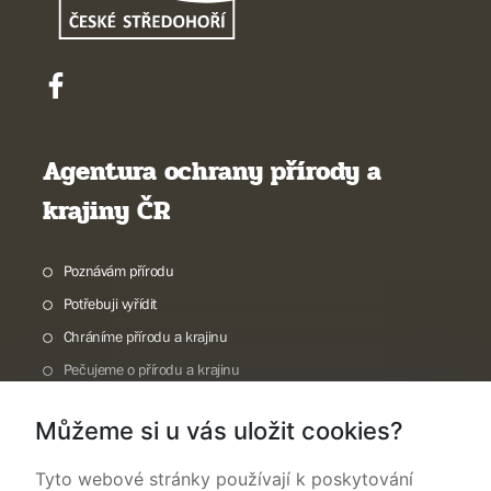
Agentura ochrany přírody a
krajiny ČR
Poznávám přírodu
Potřebuji vyřídit
Chráníme přírodu a krajinu
Pečujeme o přírodu a krajinu
Dokumentujeme přírodu
Můžeme si u vás uložit cookies?
O nás
Tyto webové stránky používají k poskytování