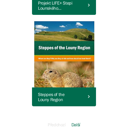
Projekt LIFE+ Stepi
Lounského
středohoří
Steppes of the
Louny Region
Předchozí
Další