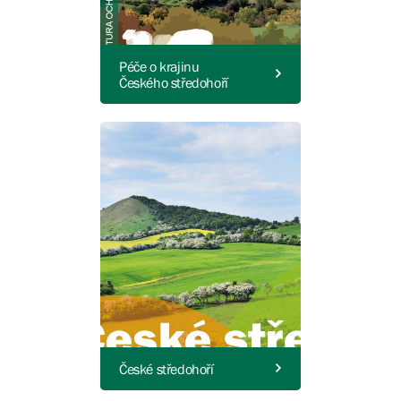
Péče o krajinu
Českého středohoří
České středohoří