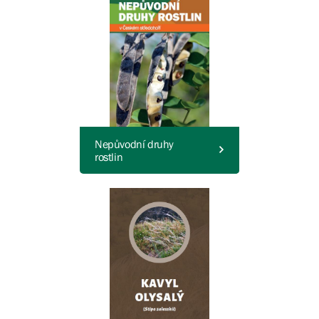
Nepůvodní druhy
rostlin