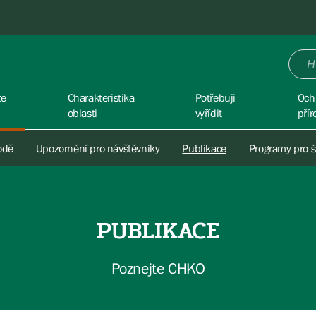
te
Charakteristika
Potřebuji
Och
oblasti
vyřídit
přír
rodě
Upozornění pro návštěvníky
Publikace
Programy pro š
PUBLIKACE
Poznejte CHKO