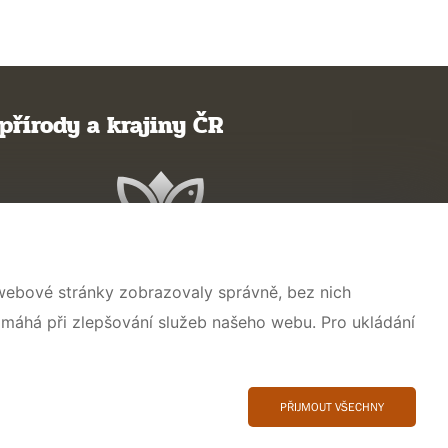
přírody a krajiny ČR
 webové stránky zobrazovaly správně, bez nich
omáhá při zlepšování služeb našeho webu. Pro ukládání
PŘIJMOUT VŠECHNY