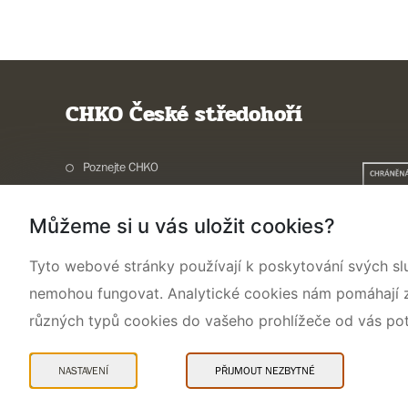
CHKO České středohoří
Poznejte CHKO
Charakteristika oblasti
Můžeme si u vás uložit cookies?
Ochrana přírody
Potřebuji vyřídit
Tyto webové stránky používají k poskytování svých sl
Aktuality a akce
nemohou fungovat. Analytické cookies nám pomáhají zji
Kontakty
různých typů cookies do vašeho prohlížeče od vás po
NASTAVENÍ
PŘIJMOUT NEZBYTNÉ
Mapa webu
Prohlášení o přístupnosti
Cookies
Snadné čtení