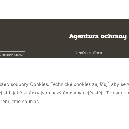
Agentura ochrany 
Poznávám přírodu
Potřebuji vyřídit
Chráníme přírodu a krajinu
Pečujeme o přírodu a krajinu
užeb soubory Cookies. Technické cookies zajišťují, aby se
Dokumentujeme přírodu
stit, jaké stránky jsou navštěvovány nejčastěji. To nám p
O nás
třebujeme souhlas.
© 2026 AOPK ČR