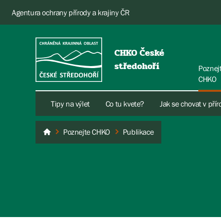
Agentura ochrany přírody a krajiny ČR
CHKO České
středohoří
Poznej
CHKO
Tipy na výlet
Co tu kvete?
Jak se chovat v pří
Poznejte CHKO
Publikace
České středohoří