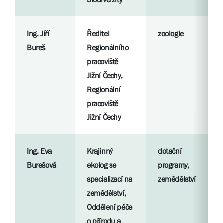
Ing. Jiří
Ředitel
zoologie
Bureš
Regionálního
pracoviště
Jižní Čechy,
Regionální
pracoviště
Jižní Čechy
Ing. Eva
Krajinný
dotační
Burešová
ekolog se
programy,
specializací na
zemědělství
zemědělství,
Oddělení péče
o přírodu a