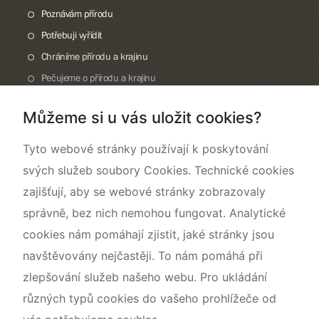
Poznávám přírodu
Potřebuji vyřídit
Chráníme přírodu a krajinu
Pečujeme o přírodu a krajinu
Dokumentujeme přírodu
Můžeme si u vás uložit cookies?
O nás
Tyto webové stránky používají k poskytování
svých služeb soubory Cookies. Technické cookies
zajišťují, aby se webové stránky zobrazovaly
správně, bez nich nemohou fungovat. Analytické
cookies nám pomáhají zjistit, jaké stránky jsou
navštěvovány nejčastěji. To nám pomáhá při
zlepšování služeb našeho webu. Pro ukládání
různých typů cookies do vašeho prohlížeče od