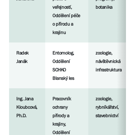
veřejností,
botanika
Oddělení péče
o přírodu a
krajinu
Radek
Entomolog,
zoologie,
Janák
Oddělení
návštěvnická
SCHKO
infrastruktura
Blanský les
Ing. Jana
Pracovník
zoologie,
Kloubcová,
ochrany
rybníkářství,
Ph.D.
přírody a
stavebnictví
krajiny,
Oddělení