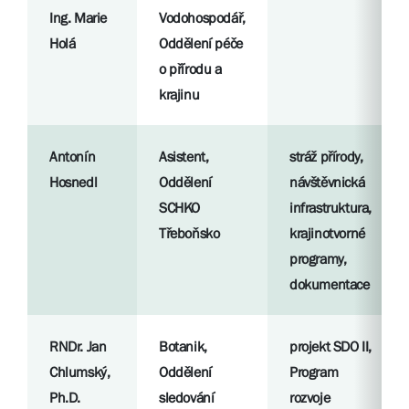
Ing. Marie
Vodohospodář,
Holá
Oddělení péče
o přírodu a
krajinu
Antonín
Asistent,
stráž přírody,
Hosnedl
Oddělení
návštěvnická
SCHKO
infrastruktura,
Třeboňsko
krajinotvorné
programy,
dokumentace
RNDr. Jan
Botanik,
projekt SDO II,
Chlumský,
Oddělení
Program
Ph.D.
sledování
rozvoje