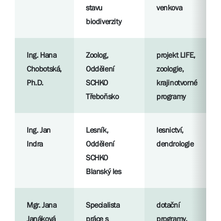
stavu
venkova
biodiverzity
Ing. Hana
Zoolog,
projekt LIFE,
Chobotská,
Oddělení
zoologie,
Ph.D.
SCHKO
krajinotvorné
Třeboňsko
programy
Ing. Jan
Lesník,
lesnictví,
Indra
Oddělení
dendrologie
SCHKO
Blanský les
Mgr. Jana
Specialista
dotační
Janáková
práce s
programy,