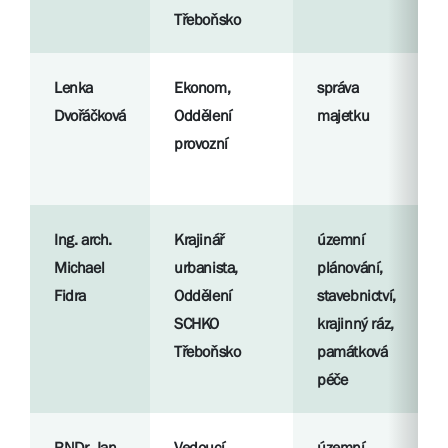
Třeboňsko
Lenka
Ekonom,
správa
Dvořáčková
Oddělení
majetku
provozní
Ing. arch.
Krajinář
územní
Michael
urbanista,
plánování,
Fidra
Oddělení
stavebnictví,
SCHKO
krajinný ráz,
Třeboňsko
památková
péče
RNDr. Jan
Vedoucí
územní