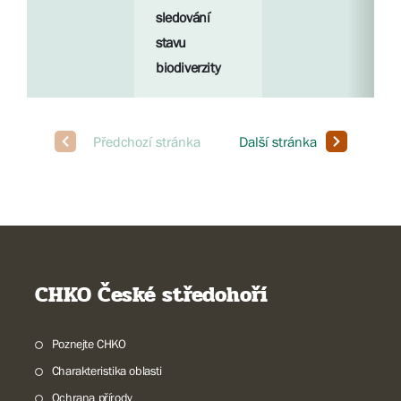
sledování
stavu
biodiverzity
CHKO České středohoří
Poznejte CHKO
Charakteristika oblasti
Ochrana přírody