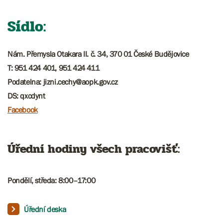
Sídlo:
Nám. Přemysla Otakara II. č. 34, 370 01 České Budějovice
T: 951 424 401, 951 424 411
Podatelna:
jizni.cechy@aopk.gov.cz
DS: qxcdynt
Facebook
Úřední hodiny všech pracovišť:
Pondělí, středa: 8:00
–
17:00​​​​
Úřední deska