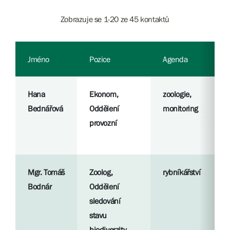
Zobrazuje se 1-20 ze 45 kontaktů
Jméno
Pozice
Agenda
Hana
Ekonom,
zoologie,
Bednářová
Oddělení
monitoring
provozní
Mgr. Tomáš
Zoolog,
rybníkářství
Bodnár
Oddělení
sledování
stavu
biodiverzity