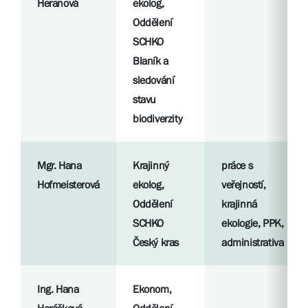
Heranová
ekolog,
Oddělení
SCHKO
Blaník a
sledování
stavu
biodiverzity
Mgr. Hana
Krajinný
práce s
Hofmeisterová
ekolog,
veřejností,
Oddělení
krajinná
SCHKO
ekologie, PPK,
Český kras
administrativa
Ing. Hana
Ekonom,