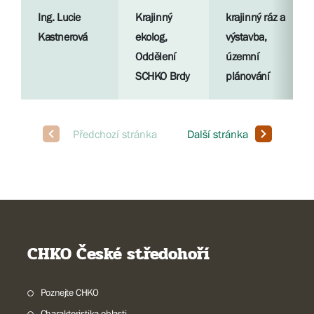
Ing. Lucie
Krajinný
krajinný ráz a
Kastnerová
ekolog,
výstavba,
Oddělení
územní
SCHKO Brdy
plánování
CHKO České středohoří
Poznejte CHKO
Charakteristika oblasti