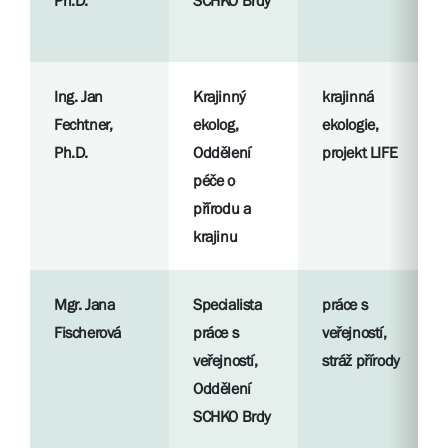
Ph.D.
SCHKO Brdy
Ing. Jan
Krajinný
krajinná
Fechtner,
ekolog,
ekologie,
Ph.D.
Oddělení
projekt LIFE
péče o
přírodu a
krajinu
Mgr. Jana
Specialista
práce s
Fischerová
práce s
veřejností,
veřejností,
stráž přírody
Oddělení
SCHKO Brdy