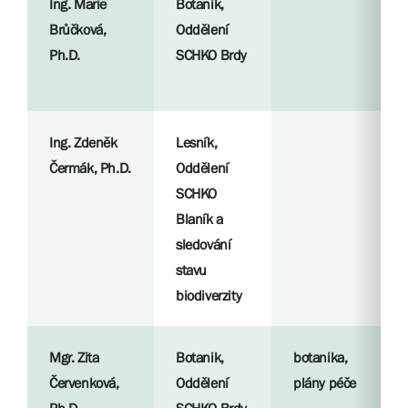
Ing. Marie
Botanik,
Brůčková,
Oddělení
Ph.D.
SCHKO Brdy
Ing. Zdeněk
Lesník,
Čermák, Ph.D.
Oddělení
SCHKO
Blaník a
sledování
stavu
biodiverzity
Mgr. Zita
Botanik,
botanika,
Červenková,
Oddělení
plány péče