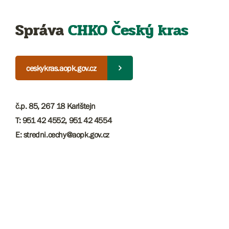
Správa
CHKO Český kras
ceskykras.aopk.gov.cz
č.p. 85, 267 18 Karlštejn
T: 951 42 4552, 951 42 4554
E: stredni.cechy@aopk.gov.cz