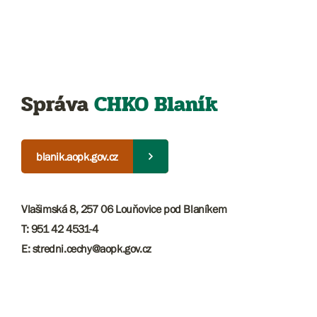
Správa
CHKO Blaník
blanik.aopk.gov.cz
Vlašimská 8, 257 06 Louňovice pod Blaníkem
T: 951 42 4531-4
E: stredni.cechy@aopk.gov.cz