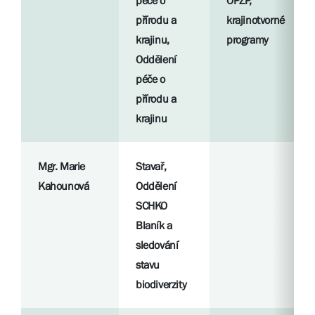
péče o
OPŽP,
přírodu a
krajinotvorné
krajinu,
programy
Oddělení
péče o
přírodu a
krajinu
Mgr. Marie
Stavař,
Kahounová
Oddělení
SCHKO
Blaník a
sledování
stavu
biodiverzity