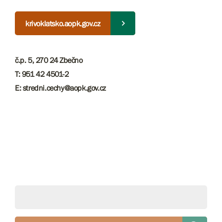
krivoklatsko.aopk.gov.cz
č.p. 5, 270 24 Zbečno
T: 951 42 4501-2
E: stredni.cechy@aopk.gov.cz