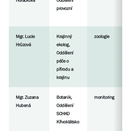
Horáčková
Oddělení
provozní
Mgr. Lucie
Krajinný
zoologie
Hrůzová
ekolog,
Oddělení
péče o
přírodu a
krajinu
Mgr. Zuzana
Botanik,
monitoring
Hubená
Oddělení
SCHKO
Křivoklátsko