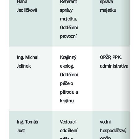
Hana
Referent
správa
Jedličková
správy
majetku
majetku,
Oddělení
provozní
Ing. Michal
Krajinný
OPŽP, PPK,
Jelínek
ekolog,
administrativa
Oddělení
péče o
přírodu a
krajinu
Ing. Tomáš
Vedoucí
vodní
Just
oddělení
hospodářství,