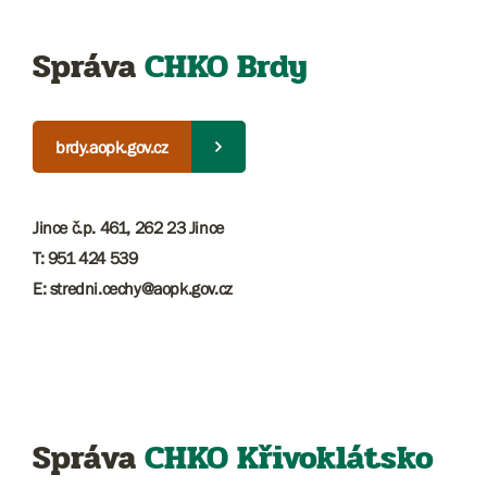
Správa
CHKO Brdy
brdy.aopk.gov.cz
Jince č.p. 461, 262 23 Jince
T: 951 424 539
E: stredni.cechy@aopk.gov.cz
Správa
CHKO Křivoklátsko