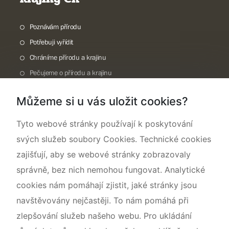
Poznávám přírodu
Potřebuji vyřídit
Chráníme přírodu a krajinu
Pečujeme o přírodu a krajinu
Dokumentujeme přírodu
Můžeme si u vás uložit cookies?
O nás
Tyto webové stránky používají k poskytování
svých služeb soubory Cookies. Technické cookies
zajišťují, aby se webové stránky zobrazovaly
správně, bez nich nemohou fungovat. Analytické
cookies nám pomáhají zjistit, jaké stránky jsou
navštěvovány nejčastěji. To nám pomáhá při
zlepšování služeb našeho webu. Pro ukládání