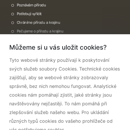
Poznávám přírodu
Potřebuji vyřídit
Chráníme přírodu a krajinu
Pečujeme o přírodu a krajinu
Dokumentujeme přírodu
Můžeme si u vás uložit cookies?
O nás
Tyto webové stránky používají k poskytování
svých služeb soubory Cookies. Technické cookies
zajišťují, aby se webové stránky zobrazovaly
správně, bez nich nemohou fungovat. Analytické
cookies nám pomáhají zjistit, jaké stránky jsou
navštěvovány nejčastěji. To nám pomáhá při
zlepšování služeb našeho webu. Pro ukládání
různých typů cookies do vašeho prohlížeče od
vás potřebujeme souhlas.