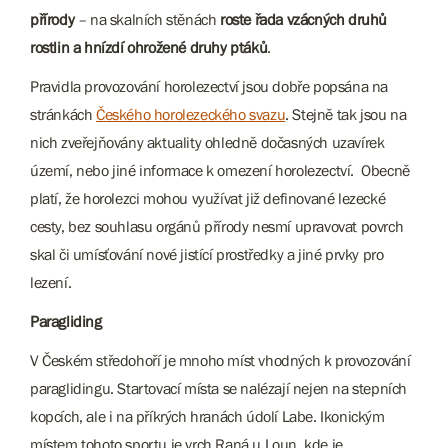
přírody
– na skalních stěnách
roste řada vzácných druhů
rostlin a hnízdí ohrožené druhy ptáků
.
Pravidla provozování horolezectví jsou dobře popsána na
stránkách
Českého horolezeckého svazu
. Stejně tak jsou na
nich zveřejňovány aktuality ohledně dočasných uzavírek
území, nebo jiné informace k omezení horolezectví. Obecně
platí, že horolezci mohou využívat již definované lezecké
cesty, bez souhlasu orgánů přírody nesmí upravovat povrch
skal či umísťování nové jistící prostředky a jiné prvky pro
lezení.
Paragliding
V Českém středohoří je mnoho míst vhodných k provozování
paraglidingu. Startovací místa se nalézají nejen na stepních
kopcích, ale i na příkrých hranách údolí Labe. Ikonickým
místem tohoto sportu je vrch Raná u Loun, kde je