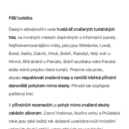
Pěší turistika
Českým středohořím vede
hustá síť značených turistických
tras
, na mnohých místech doplněných o informační panely.
Nejfrekventovanějšími místy, jako jsou Milešovka, Lovoš,
Boreč, Sedlo, Zlatník, Vrkoč, Bořeň, Radobýl, Holý vrch u
Hlinné, Bílé stráně u Pokratic, Bobří soutěska nebo Panská
skála ročně projdou tisíce turistů. Prosíme vás proto,
abyste
respektovali značené trasy a neničili křehká přírodní
stanoviště pohybem mimo stezky
. Přírodě tak dopřejete
potřebný klid.
V
přírodních rezervacích
je
pohyb mimo značené stezky
zakázán zákonem
. Území Vrabince, Kozího vrchu a Průčelské
rokle jsou také každý rok dočasně uzavírána kvůli hnízdění