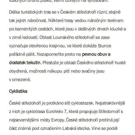
vzácných druhů ptáků, velmi citlivých na vyrušování.
Délka turistických tras se v Českém středohoří různí, stejně
tak jejich náročnost. Některé trasy vedou náročným terénem
po kamenitých cestách, které jsou v deštivých dnech kluzké a
v zimě ledovatí. Oblast Lounského středohoří se zase
vyznačuje otevřenou krajinou, ve které dokáže Slunce
pořádně pálit. Nezapomeňte proto na
pevnou obuv a
dostatek tekutin
. Přestože je oblast Českého středohoří hustě
obydlená, možnosti nákupu pití nebo svačiny jsou
v omezené.
Cyklistika
České středohoří je protkáno sítí cyklostezek. Nejatraktivnější
z nich je cyklotrasa EuroVelo 7, která propojuje Středomoří s
nejsevernějšími místy Evropy. České středohoří protíná její
část známá pod označením Labská stezka. Vine se podél