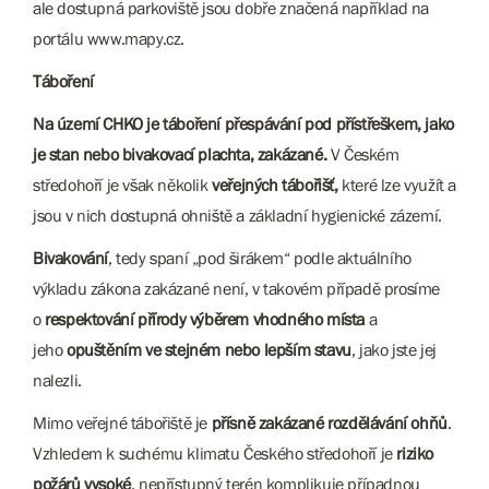
ale dostupná parkoviště jsou dobře značená například na
portálu www.mapy.cz.
Táboření
Na území CHKO je táboření přespávání pod přístřeškem, jako
je stan nebo bivakovací plachta, zakázané.
V Českém
středohoří je však několik
veřejných tábořišť,
které lze využít a
jsou v nich
dostupná ohniště a základní hygienické zázemí.
Bivakování
, tedy spaní „pod širákem“ podle aktuálního
výkladu zákona zakázané není, v takovém případě prosíme
o
respektování přírody výběrem vhodného místa
a
jeho
opuštěním ve stejném nebo lepším stavu
, jako jste jej
nalezli.
Mimo veřejné tábořiště je
přísně zakázané rozdělávání ohňů
.
Vzhledem k suchému klimatu Českého středohoří je
riziko
požárů vysoké
, nepřístupný terén komplikuje případnou