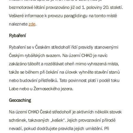
bezmotorové létání provozováno již od 1. poloviny 20. století.
Veškeré informace k provozu paraglidingu na tomto místě
naleznete
zde
.
Rybaření
Rybaření se v Českém středohoří řídí pravidly stanovenými
Českým rybářských svazem. Na území CHKO je navíc
zakázáno tábořit a rozdělávat oheň mimo vyhrazená místa,
takže se během při čekání na úlovek vyhněte stavění stanů
nebo budování přístřešků. Tato povinnost platí i podél toku
Labe nebo u Žernoseckého jezera.
Geocaching
Na území CHKO České středohoří je aktivních několik stovek
schránek, takzvaných „kešek“. Jejich provozování přírodě
nevadí, pokud dodržujete pravidla jejich umístění. Při