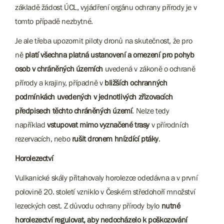
základě žádost ÚCL, vyjádření orgánu ochrany přírody je v
tomto případě nezbytné.
Je ale třeba upozornit piloty dronů na skutečnost, že pro
ně
platí všechna platná ustanovení a omezení pro pohyb
osob v chráněných územích
uvedená v zákoně o ochraně
přírody a krajiny, případně v
bližších ochranných
podmínkách uvedených v jednotlivých zřizovacích
předpisech těchto chráněných území
. Nelze tedy
například
vstupovat mimo vyznačené trasy
v přírodních
rezervacích, nebo
rušit dronem hnízdící ptáky
.
Horolezectví
Vulkanické skály přitahovaly horolezce odedávna a v první
polovině 20. století vzniklo v Českém středohoří množství
lezeckých cest. Z důvodu ochrany přírody bylo
nutné
horolezectví regulovat, aby nedocházelo k poškozování