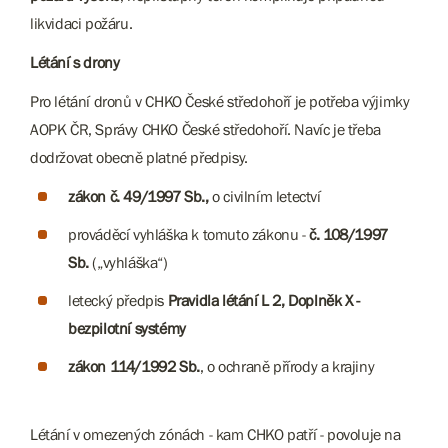
likvidaci požáru.
Létání s drony
Pro létání dronů v CHKO České středohoří je potřeba výjimky
AOPK ČR, Správy CHKO České středohoří. Navíc je třeba
dodržovat obecně platné předpisy.
zákon č. 49/1997 Sb.,
o civilním letectví
prováděcí vyhláška k tomuto zákonu -
č. 108/1997
Sb.
(„vyhláška“)
letecký předpis
Pravidla létání L 2, Doplněk X -
bezpilotní systémy
zákon 114/1992 Sb.
, o ochraně přírody a krajiny
Létání v omezených zónách - kam CHKO patří - povoluje na