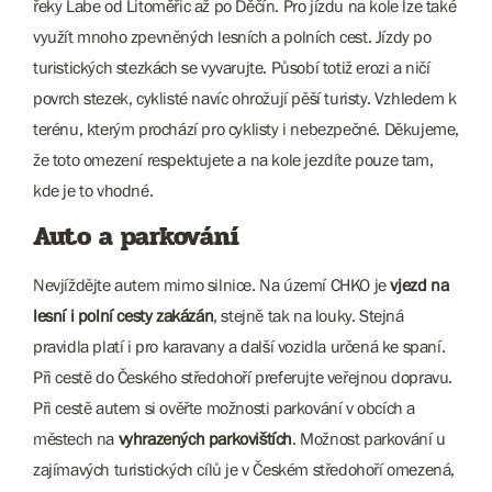
řeky Labe od Litoměřic až po Děčín. Pro jízdu na kole lze také
využít mnoho zpevněných lesních a polních cest. Jízdy po
turistických stezkách se vyvarujte. Působí totiž erozi a ničí
povrch stezek, cyklisté navíc ohrožují pěší turisty. Vzhledem k
terénu, kterým prochází pro cyklisty i nebezpečné. Děkujeme,
že toto omezení respektujete a na kole jezdíte pouze tam,
kde je to vhodné.
Auto a parkování
Nevjíždějte autem mimo silnice. Na území CHKO je
vjezd na
lesní i polní cesty zakázán
, stejně tak na louky. Stejná
pravidla platí i pro karavany a další vozidla určená ke spaní.
Při cestě do Českého středohoří preferujte veřejnou dopravu.
Při cestě autem si ověřte možnosti parkování v obcích a
městech na
vyhrazených parkovištích
. Možnost parkování u
zajímavých turistických cílů je v Českém středohoří omezená,