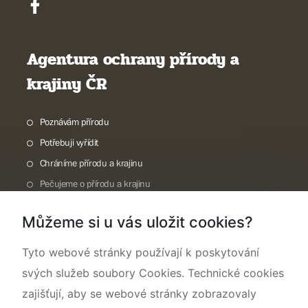
Agentura ochrany přírody a
krajiny ČR
Poznávám přírodu
Potřebuji vyřídit
Chráníme přírodu a krajinu
Pečujeme o přírodu a krajinu
Dokumentujeme přírodu
Můžeme si u vás uložit cookies?
O nás
Tyto webové stránky používají k poskytování
svých služeb soubory Cookies. Technické cookies
zajišťují, aby se webové stránky zobrazovaly