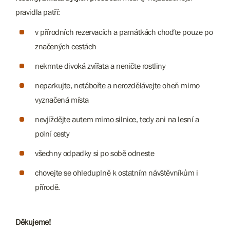
pravidla patří:
v přírodních rezervacích a památkách
choďte
pouze po
značených cestách
nekrmte divoká zvířata a neničte rostliny
neparkujte,
netábořte
a nerozdělávejte oheň mimo
vyznačená místa
nevjíždějte autem
mimo silnice, tedy ani na lesní a
polní cesty
všechny odpadky
si po sobě odneste
chovejte se ohleduplně k ostatním návštěvníkům i
přírodě.
Děkujeme!