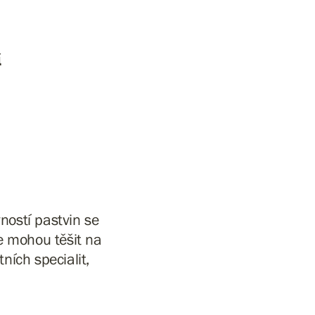
í
ností pastvin se
se mohou těšit na
ních specialit,