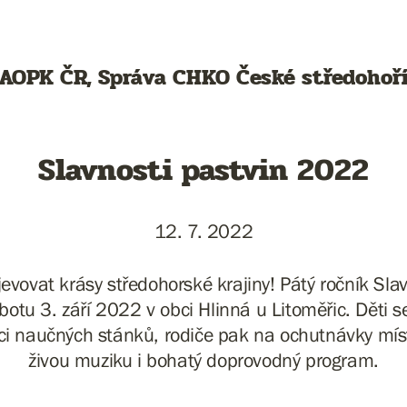
AOPK ČR, Správa CHKO České středohoř
Slavnosti pastvin 2022
12. 7. 2022
jevovat krásy středohorské krajiny! Pátý ročník Slav
otu 3. září 2022 v obci Hlinná u Litoměřic. Děti 
i naučných stánků, rodiče pak na ochutnávky míst
živou muziku i bohatý doprovodný program.