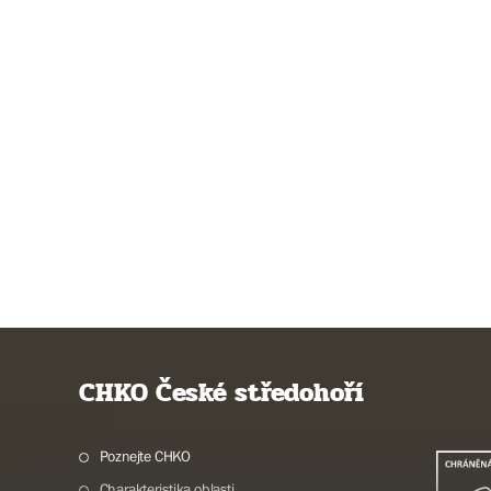
CHKO České středohoří
Poznejte CHKO
Charakteristika oblasti