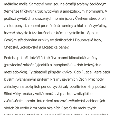
mělkého moře. Samotné hory jsou nejčastěji tvořeny čedičovými
(téměř ze tří čtvrtin), trachytickými a andezitickými horninami. V
podloží vyvřelých a usazených hornin jsou v Českém středohoří
zastoupeny starohorní přeměněné horniny a hlubinné vyvřeliny,
řazené obvykle k tzv. krušnohorskému krystaliniku. Spolu s
Českým středohořím vznikly ve třetihorách i Doupovské hory,
Chebská, Sokolovská a Mostecká pánev.
Podoba pohoří dotváří četné čtvrtohorní klimatické změny
(pravidelné střídání glaciálů a interglaciálů – dob ledových a
meziledových). Ty zásadně přispěly k vývoji údolí Labe, které patří
k velmi významným prvkům krajiny severních Čech. Přechody
chladných a teplejších period vyvolávaly bouřlivé změny počasí.
Silné větry unášely velké množství prachu, vznikajícího
zvětráváním hornin. Intenzivní mrazové zvětrávání v chladných
obdobích vedlo k rozpadu skalních útvarů do mohutných