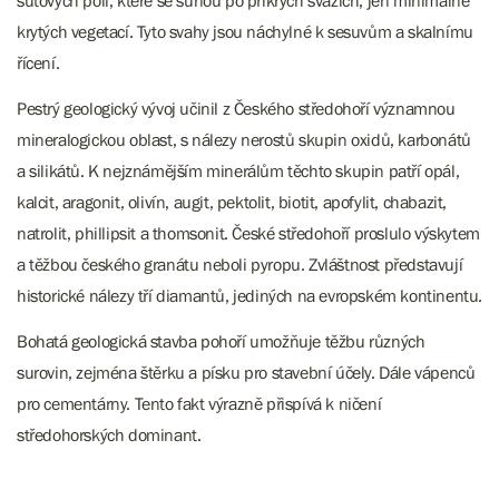
suťových polí, které se sunou po příkrých svazích, jen minimálně
krytých vegetací. Tyto svahy jsou náchylné k sesuvům a skalnímu
řícení.
Pestrý geologický vývoj učinil z Českého středohoří významnou
mineralogickou oblast, s nálezy nerostů skupin oxidů, karbonátů
a silikátů. K nejznámějším minerálům těchto skupin patří opál,
kalcit, aragonit, olivín, augit, pektolit, biotit, apofylit, chabazit,
natrolit, phillipsit a thomsonit. České středohoří proslulo výskytem
a těžbou českého granátu neboli pyropu. Zvláštnost představují
historické nálezy tří diamantů, jediných na evropském kontinentu.
Bohatá geologická stavba pohoří umožňuje těžbu různých
surovin, zejména štěrku a písku pro stavební účely. Dále vápenců
pro cementárny. Tento fakt výrazně přispívá k ničení
středohorských dominant.