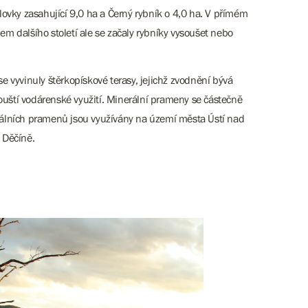
lovky zasahující 9,0 ha a Černý rybník o 4,0 ha. V přímém
hem dalšího století ale se začaly rybníky vysoušet nebo
e vyvinuly štěrkopískové terasy, jejichž zvodnění bývá
ouští vodárenské využití. Minerální prameny se částečně
termálních pramenů jsou využívány na území města Ústí nad
 Děčíně.