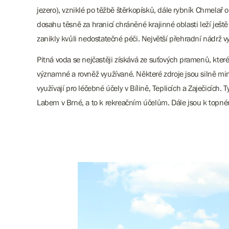
jezero), vzniklé po těžbě štěrkopísků, dále rybník Chmelař 
dosahu těsně za hranicí chráněné krajinné oblasti leží ještě
zanikly kvůli nedostatečné péči. Největší přehradní nádrž v
Pitná voda se nejčastěji získává ze suťových pramenů, které
významné a rovněž využívané. Některé zdroje jsou silně min
využívají pro léčebné účely v Bílině, Teplicích a Zaječicíc
Labem v Brné, a to k rekreačním účelům. Dále jsou k topn