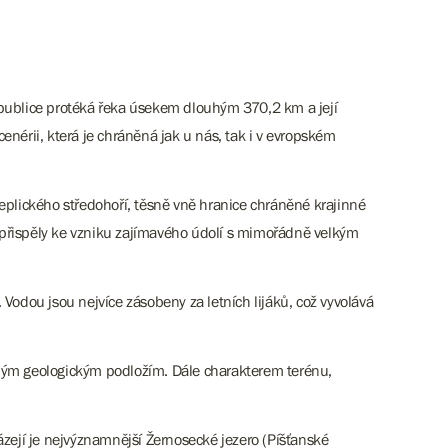
epublice protéká řeka úsekem dlouhým 370,2 km a její
enérii, která je chráněná jak u nás, tak i v evropském
plického středohoří, těsně vně hranice chráněné krajinné
y přispěly ke vzniku zajímavého údolí s mimořádně velkým
Vodou jsou nejvíce zásobeny za letních lijáků, což vyvolává
tným geologickým podložím. Dále charakterem terénu,
ázejí je nejvýznamnější Žernosecké jezero (Píšťanské