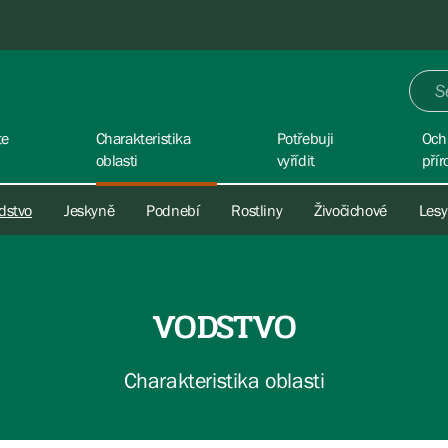
te
Charakteristika
Potřebuji
Och
oblasti
vyřídit
přír
dstvo
Jeskyně
Podnebí
Rostliny
Živočichové
Lesy
VODSTVO
Charakteristika oblasti