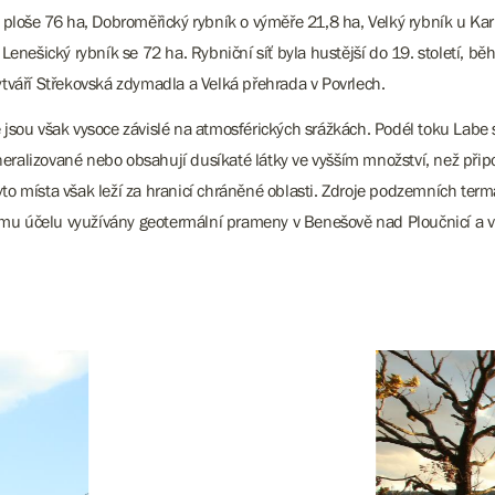
o ploše 76 ha, Dobroměřický rybník o výměře 21,8 ha, Velký rybník u Kar
 Lenešický rybník se 72 ha. Rybniční síť byla hustější do 19. století, bě
ytváří Střekovská zdymadla a Velká přehrada v Povrlech.
 jsou však vysoce závislé na atmosférických srážkách. Podél toku Labe s
eralizované nebo obsahují dusíkaté látky ve vyšším množství, než přip
h. Tyto místa však leží za hranicí chráněné oblasti. Zdroje podzemních 
ému účelu využívány geotermální prameny v Benešově nad Ploučnicí a v