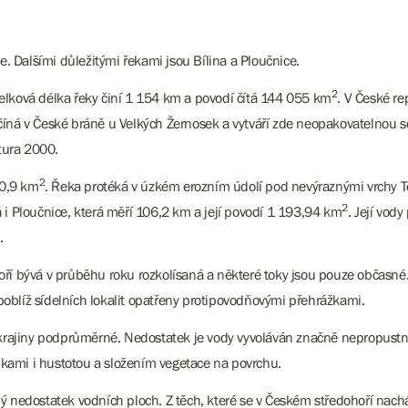
 Dalšími důležitými řekami jsou Bílina a Ploučnice.
2
elková délka řeky činí 1 154 km a povodí čítá 144 055 km
. V České r
ačíná v České bráně u Velkých Žernosek a vytváří zde neopakovatelnou sc
tura 2000.
2
70,9 km
. Řeka protéká v úzkém erozním údolí pod nevýraznými vrchy Te
2
 i Ploučnice, která měří 106,2 km a její povodí 1 193,94 km
. Její vod
.
ří bývá v průběhu roku rozkolísaná a některé toky jsou pouze občasné. 
 poblíž sídelních lokalit opatřeny protipovodňovými přehrážkami.
pu krajiny podprůměrné. Nedostatek je vody vyvoláván značně nepropus
kami i hustotou a složením vegetace na povrchu.
ý nedostatek vodních ploch. Z těch, které se v Českém středohoří nach