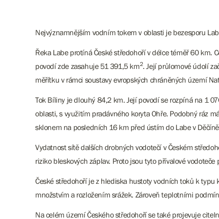
Nejvýznamnějším vodním tokem v oblasti je bezesporu Labe.
Řeka Labe protíná České středohoří v délce téměř 60 km. C
2
povodí zde zasahuje 51 391,5 km
. Její průlomové údolí z
měřítku v rámci soustavy evropských chráněných území Na
Tok Bíliny je dlouhý 84,2 km. Její povodí se rozpíná na 1 0
oblasti, s využitím pradávného koryta Ohře. Podobný ráz má
sklonem na posledních 16 km před ústím do Labe v Děčíně
Vydatnost sítě dalších drobných vodotečí v Českém středoho
riziko bleskových záplav. Proto jsou tyto přívalové vodoteče
České středohoří je z hlediska hustoty vodních toků k ty
množstvím a rozložením srážek. Zároveň teplotními podmín
Na celém území Českého středohoří se také projevuje citeln