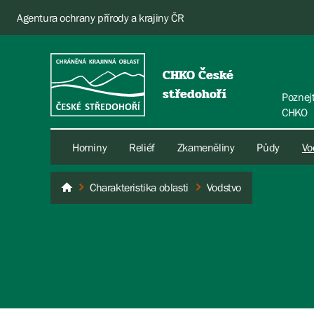
Agentura ochrany přírody a krajiny ČR
CHKO České
středohoří
Poznej
CHKO
Horniny
Reliéf
Zkameněliny
Půdy
Vo
Charakteristika oblasti
Vodstvo
České středohoří