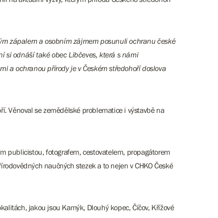
teří svým zápalem a osobním zájmem posunuli ochranu české
í si odnáší také obec Libčeves, která s námi
mi a ochranou přírody je v Českém středohoří doslova
oří. Věnoval se zemědělské problematice i výstavbě na
vním publicistou, fotografem, cestovatelem, propagátorem
 přírodovědných naučných stezek a to nejen v CHKO České
alitách, jakou jsou Kamýk, Dlouhý kopec, Číčov, Křížové