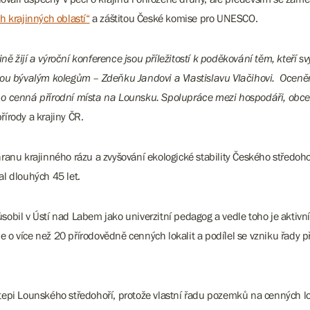
 krajinných oblastí“
a záštitou České komise pro UNESCO.
ajině žijí a výroční konference jsou příležitostí k poděkování těm, k
vou bývalým kolegům – Zdeňku Jandovi a Vlastislavu Vlačihovi. Oceněn
 o cenná přírodní místa na Lounsku. Spolupráce mezi hospodáři, obce
řírody a krajiny ČR.
ranu krajinného rázu a zvyšování ekologické stability Českého středoh
l dlouhých 45 let.
Působil v Ústí nad Labem jako univerzitní pedagog a vedle toho je akti
 o více než 20 přírodovědně cenných lokalit a podílel se vzniku řady
epi Lounského středohoří, protože vlastní řadu pozemků na cenných lok