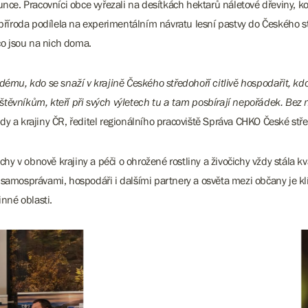
nce. Pracovníci obce vyřezali na desítkách hektarů náletové dřeviny, ko
říroda podílela na experimentálním návratu lesní pastvy do Českého střed
co jsou na nich doma.
ému, kdo se snaží v krajině Českého středohoří citlivě hospodařit, kdo
těvníkům, kteří při svých výletech tu a tam posbírají nepořádek. Bez
dy a krajiny ČR, ředitel regionálního pracoviště Správa CHKO České stře
ěchy v obnově krajiny a péči o ohrožené rostliny a živočichy vždy stála 
 samosprávami, hospodáři i dalšími partnery a osvěta mezi občany je k
inné oblasti.