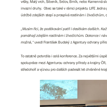
vršky, Malý vrch, Šibeník, Srdov, Brník, nebo Kamenná slu
invazní druhy. Obec se také v rámci projektu LIFE Jedna p
údržbě zdejších stepí a prospívá rostlinám i živočichům, 
„Musím říci, že poděkování patři i desítkám dalších. Každ
pomáhají zdejším rostlinám i živočichům. Dokonce i návš
možná,“
uvedl František Budský z Agentury ochrany příro
To ostatně potvrdila i celá konference. Za největšími úsp
spolupráce mezi Agenturou ochrany přírody a krajiny ČR,
středohoří a výzvou pro dalších padesát let chráněné kraj