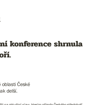
í
ční konference shrnula
ří.
é oblasti České
ak delší.
ili na aktuální výzvy, kterým příroda Českého středohoří