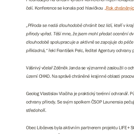
čelí. Konference se konala pod hlavičkou
„Rok chráněných
„Příroda se nedá dlouhodobě chránit bez lidí, kteří v kr
přírody vpřed. Těší mne, že jsem mohl předat ocenění d
dlouhodobě spolupracuje a aktivně se zapojuje do péče
příkladná,“
řekl František Pelc, ředitel Agentury ochrany p
Vášnivý včelař Zděněk Janda se významně zasloužil o och
území CHKO. Na správě chráněné krajinné oblasti pracova
Geolog Vlastislav Vlačiha je praktický terénní ochranář. 
ochrany přírody. Se svým spolkem ČSOP Launensia pečuje
středohoří.
Obec Libčeves byla aktivním partnerem projektu LIFE+ St