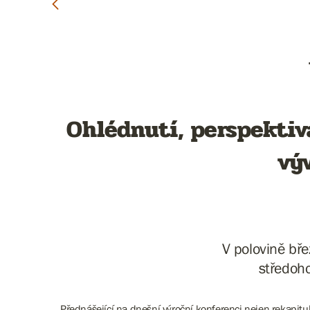
Ohlédnutí, perspektiv
vý
V polovině bře
středoho
Přednášející na dnešní výroční konferenci nejen rekapitul