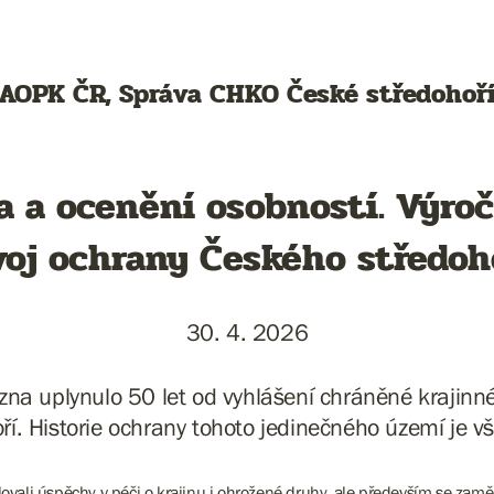
AOPK ČR, Správa CHKO České středohoř
a a ocenění osobností. Výro
voj ochrany Českého středoho
30. 4. 2026
zna uplynulo 50 let od vyhlášení chráněné krajinn
ří. Historie ochrany tohoto jedinečného území je vš
ovali úspěchy v péči o krajinu i ohrožené druhy, ale především se zaměř