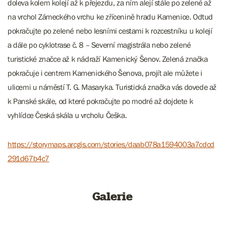
doleva kolem kolejí až k přejezdu, za ním alejí stále po zelené až
na vrchol Zámeckého vrchu ke zřícenině hradu Kamenice. Odtud
pokračujte po zelené nebo lesními cestami k rozcestníku u kolejí
a dále po cyklotrase č. 8 – Severní magistrála nebo zelené
turistické značce až k nádraží Kamenický Šenov. Zelená značka
pokračuje i centrem Kamenického Šenova, projít ale můžete i
ulicemi u náměstí T. G. Masaryka. Turistická značka vás dovede až
k Panské skále, od které pokračujte po modré až dojdete k
vyhlídce Česká skála u vrcholu Češka.
https://storymaps.arcgis.com/stories/daab078a1594003a7cdcd
291d67b4c7
Galerie