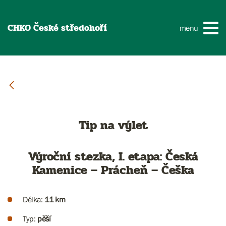
CHKO České středohoří
menu
Tip na výlet
Výroční stezka, I. etapa: Česká
Kamenice – Prácheň – Češka
Délka:
11 km
Typ:
pěší