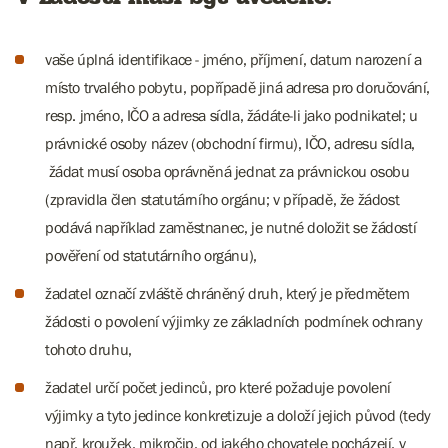
vaše úplná identifikace - jméno, příjmení, datum narození a
místo trvalého pobytu, popřípadě jiná adresa pro doručování,
resp. jméno, IČO a adresa sídla, žádáte-li jako podnikatel; u
právnické osoby název (obchodní firmu), IČO, adresu sídla,
žádat musí osoba oprávněná jednat za právnickou osobu
(zpravidla člen statutárního orgánu; v případě, že žádost
podává například zaměstnanec, je nutné doložit se žádostí
pověření od statutárního orgánu),
žadatel označí zvláště chráněný druh, který je předmětem
žádosti o povolení výjimky ze základních podmínek ochrany
tohoto druhu,
žadatel určí počet jedinců, pro které požaduje povolení
výjimky a tyto jedince konkretizuje a doloží jejich původ (tedy
např. kroužek, mikročip, od jakého chovatele pocházejí, v