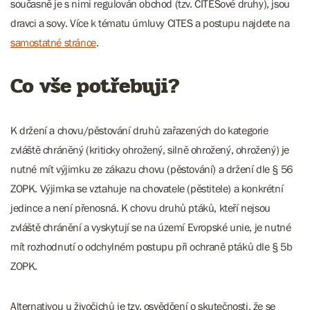
současně je s nimi regulován obchod (tzv. CITESové druhy), jsou
dravci a sovy. Více k tématu úmluvy CITES a postupu najdete na
samostatné stránce
.
Co vše potřebuji?
K držení a chovu/pěstování druhů zařazených do kategorie
zvláště chráněný (kriticky ohrožený, silně ohrožený, ohrožený) je
nutné mít výjimku ze zákazu chovu (pěstování) a držení dle § 56
ZOPK. Výjimka se vztahuje na chovatele (pěstitele) a konkrétní
jedince a není přenosná. K chovu druhů ptáků, kteří nejsou
zvláště chránění a vyskytují se na území Evropské unie, je nutné
mít rozhodnutí o odchylném postupu při ochraně ptáků dle § 5b
ZOPK.
Alternativou u živočichů je tzv. osvědčení o skutečnosti, že se