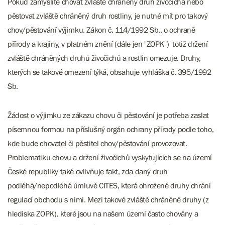
Pokud zamýšlíte chovat zvláště chráněný druh živočicha nebo
pěstovat zvláště chráněný druh rostliny, je nutné mít pro takový
chov/pěstování výjimku. Zákon č. 114/1992 Sb., o ochraně
přírody a krajiny, v platném znění (dále jen "ZOPK") totiž držení
zvláště chráněných druhů živočichů a rostlin omezuje. Druhy,
kterých se takové omezení týká, obsahuje vyhláška č. 395/1992
Sb.
Žádost o výjimku ze zákazu chovu či pěstování je potřeba zaslat
písemnou formou na příslušný orgán ochrany přírody podle toho,
kde bude chovatel či pěstitel chov/pěstování provozovat.
Problematiku chovu a držení živočichů vyskytujících se na území
České republiky také ovlivňuje fakt, zda daný druh
podléhá/nepodléhá úmluvě CITES, která ohrožené druhy chrání
regulací obchodu s nimi. Mezi takové zvláště chráněné druhy (z
hlediska ZOPK), které jsou na našem území často chovány a