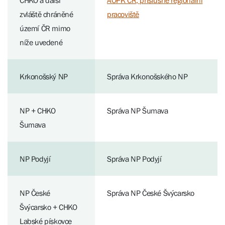
CHKO a další
AOPK ČR, příslušné regionální
zvláště chráněné
pracoviště
území ČR mimo
níže uvedené
Krkonošský NP
Správa Krkonošského NP
NP + CHKO
Správa NP Šumava
Šumava
NP Podyjí
Správa NP Podyjí
NP České
Správa NP České Švýcarsko
Švýcarsko + CHKO
Labské pískovce