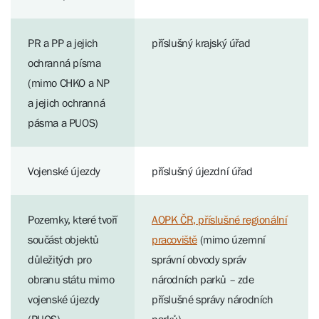
PR a PP a jejich
příslušný krajský úřad
ochranná písma
(mimo CHKO a NP
a jejich ochranná
pásma a PUOS)
Vojenské újezdy
příslušný újezdní úřad
Pozemky, které tvoří
AOPK ČR, příslušné regionální
součást objektů
pracoviště
(mimo územní
důležitých pro
správní obvody správ
obranu státu mimo
národních parků – zde
vojenské újezdy
příslušné správy národních