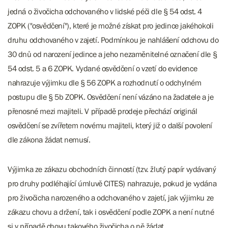
jedná o živočicha odchovaného v lidské péči dle § 54 odst. 4
ZOPK ("osvědčení"), které je možné získat pro jedince jakéhokoli
druhu odchovaného v zajetí. Podmínkou je nahlášení odchovu do
30 dnů od narození jedince a jeho nezaměnitelné označení dle §
54 odst. 5 a 6 ZOPK. Vydané osvědčení o vzetí do evidence
nahrazuje výjimku dle § 56 ZOPK a rozhodnutí o odchylném
postupu dle § 5b ZOPK. Osvědčení není vázáno na žadatele a je
přenosné mezi majiteli. V případě prodeje přechází originál
osvědčení se zvířetem novému majiteli, který již o další povolení
dle zákona žádat nemusí.
Výjimka ze zákazu obchodních činností (tzv. žlutý papír vydávaný
pro druhy podléhající úmluvě CITES) nahrazuje, pokud je vydána
pro živočicha narozeného a odchovaného v zajetí, jak výjimku ze
zákazu chovu a držení, tak i osvědčení podle ZOPK a není nutné
si v případě chovu takového živočicha o ně žádat.