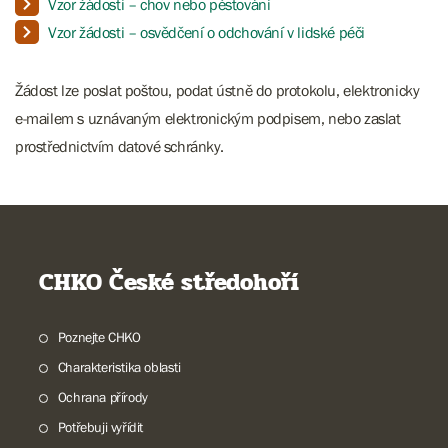
Vzor žádosti – chov nebo pěstování
Vzor žádosti – osvědčení o odchování v lidské péči
Žádost lze poslat poštou, podat ústně do protokolu, elektronicky
e-mailem s uznávaným elektronickým podpisem, nebo zaslat
prostřednictvím datové schránky.
CHKO České středohoří
Poznejte CHKO
Charakteristika oblasti
Ochrana přírody
Potřebuji vyřídit