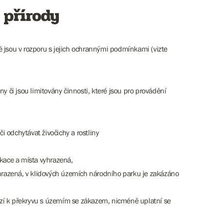
 přírody
jsou v rozporu s jejich ochrannými podmínkami (vizte
či jsou limitovány činnosti, které jsou pro provádění
i odchytávat živočichy a rostliny
ikace a místa vyhrazená,
yhrazená, v klidových územích národního parku je zakázáno
zí k překryvu s územím se zákazem, nicméně uplatní se