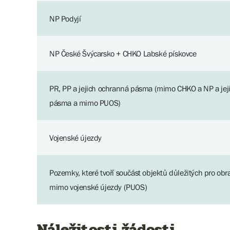
NP Podyjí
NP České Švýcarsko + CHKO Labské pískovce
PR, PP a jejich ochranná pásma (mimo CHKO a NP a jej
pásma a mimo PUOS)
Vojenské újezdy
Pozemky, které tvoří součást objektů důležitých pro obr
mimo vojenské újezdy (PUOS)
Náležitosti žádosti