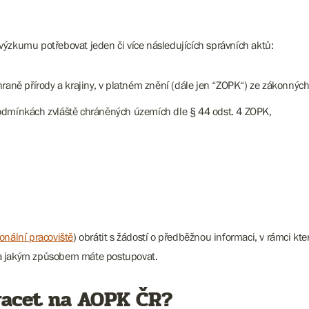
kumu potřebovat jeden či více následujících správních aktů:
hraně přírody a krajiny, v platném znění (dále jen “ZOPK“) ze zákonný
podmínkách zvláště chráněných územích dle § 44 odst. 4 ZOPK,
ionální pracoviště
) obrátit s žádostí o předběžnou informaci, v rámci k
 a jakým způsobem máte postupovat.
racet na AOPK ČR?