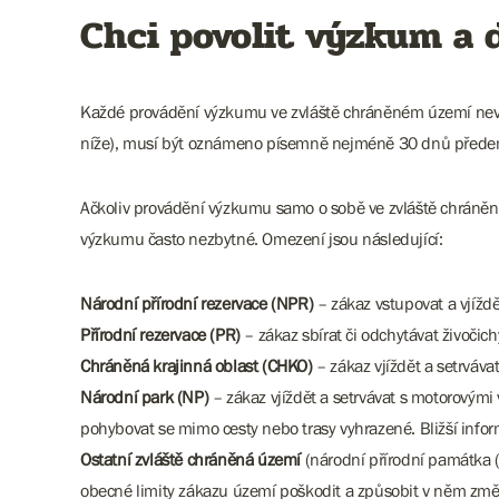
Chci povolit výzkum a 
Každé provádění výzkumu ve zvláště chráněném území nevyž
níže), musí být oznámeno písemně nejméně 30 dnů přede
Ačkoliv provádění výzkumu samo o sobě ve zvláště chráněné
výzkumu často nezbytné. Omezení jsou následující:
Národní přírodní rezervace (NPR)
– zákaz vstupovat a vjíždě
Přírodní rezervace (PR)
– zákaz sbírat či odchytávat živočichy
Chráněná krajinná oblast (CHKO)
– zákaz vjíždět a setrváva
Národní park (NP)
– zákaz vjíždět a setrvávat s motorovými
pohybovat se mimo cesty nebo trasy vyhrazené. Bližší info
Ostatní zvláště chráněná území
(národní přírodní památka 
obecné limity zákazu území poškodit a způsobit v něm změ