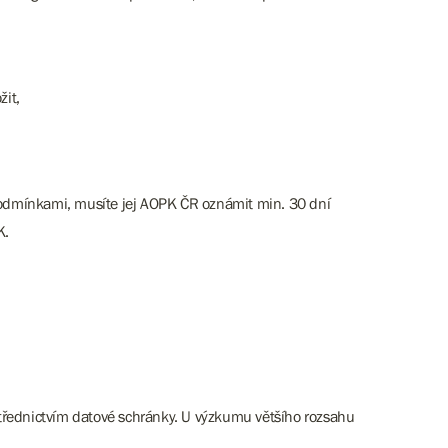
žit,
podmínkami, musíte jej AOPK ČR oznámit min. 30 dní
K.
třednictvím datové schránky. U výzkumu většího rozsahu