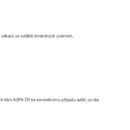
ch zákazů ve zvláště chráněných územích,
teré Vám AOPK ČR ke konkrétnímu případu sdělí, co vše