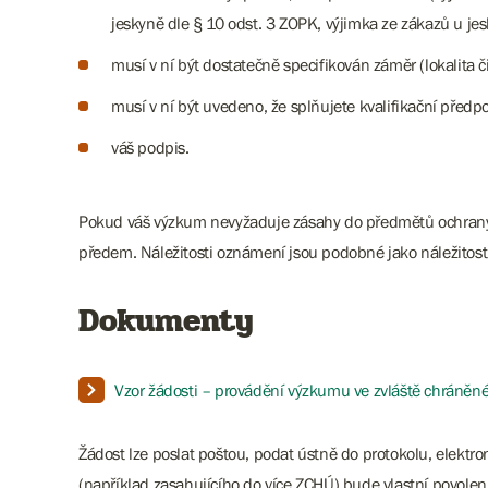
jeskyně dle § 10 odst. 3 ZOPK, výjimka ze zákazů u jes
musí v ní být dostatečně specifikován záměr (lokalita či
musí v ní být uvedeno, že splňujete kvalifikační předp
váš podpis.
Pokud váš výzkum nevyžaduje zásahy do předmětů ochrany z
předem. Náležitosti oznámení jsou podobné jako náležitost
Dokumenty
Vzor žádosti – provádění výzkumu ve zvláště chráně
Žádost lze poslat poštou, podat ústně do protokolu, elekt
(například zasahujícího do více ZCHÚ) bude vlastní povolen