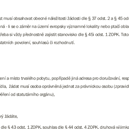
 musí obsahovat obecné náležitosti žádosti dle § 37 odst. 2 a § 45 od
ná - li se o záměr na území evropsky významné lokality nebo ptačí obl
 třeba si vždy přednostně zajistit stanovisko dle § 45i odst. 1 ZOPK. To
tatních povolení, souhlasů či rozhodnutí.
ní a místo trvalého pobytu, popřípadě jiná adresa pro doručování, resp.
ídla, žádat musí osoba oprávněná jednat za právnickou osobu (zpravidl
ěření od statutárního orgánu),
rý žádáte,
a dle § 43 odst. 1 ZOPK, souhlas dle § 44 odst. 4 ZOPK, druhová výjim