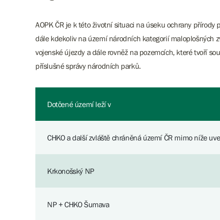
AOPK ČR je k této životní situaci na úseku ochrany přírod
dále kdekoliv na území národních kategorií maloplošných z
vojenské újezdy a dále rovněž na pozemcích, které tvoří s
příslušné správy národních parků.
Dotčené území leží v
CHKO a další zvláště chráněná území ČR mimo níže uv
Krkonošský NP
NP + CHKO Šumava