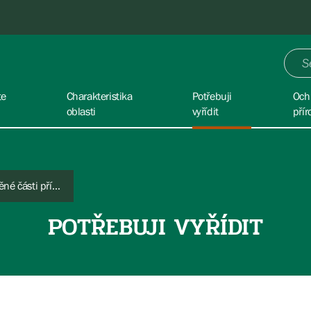
te
Charakteristika
Potřebuji
Och
oblasti
vyřídit
přír
Výzkum a dokumentace chráněné části přírody
POTŘEBUJI VYŘÍDIT