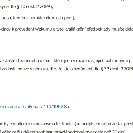
kyně dle § 10 odst. 2 ZOPK),
 trasa, termín, charakter činností apod.),
oklady k provedení výzkumu a tyto kvalifikační předpoklady musíte dolo
vláště chráněného území, které jsou v rozporu s jejich ochrannými 
i žádosti, pouze v něm uveďte, že jde o oznámení dle § 73 dost. 3 ZOP
ném území dle zákona č. 114/1992 Sb.
ronicky e-mailem s uznávaným elektronickým podpisem nebo zaslat pros
í výjimky či udělení souhlasu pravděpodobně trvat déle než 30 dní.