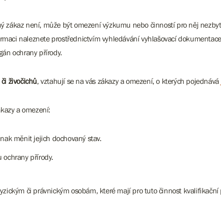
ný zákaz není, může být omezení výzkumu nebo činností pro něj nezbyt
ormaci naleznete prostřednictvím vyhledávání vyhlašovací dokumenta
gán ochrany přírody.
či živočichů
, vztahují se na vás zákazy a omezení, o kterých pojednává
zákazy a omezení:
inak měnit jejich dochovaný stav.
 ochrany přírody.
yzickým či právnickým osobám, které mají pro tuto činnost kvalifikační