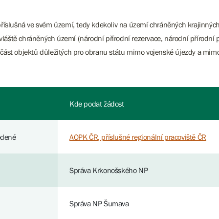
y příslušná ve svém území, tedy kdekoliv na území chráněných krajinn
vláště chráněných území (národní přírodní rezervace, národní přírodn
oučást objektů důležitých pro obranu státu mimo vojenské újezdy a mi
Kde podat žádost
edené
AOPK ČR, příslušné regionální pracoviště ČR
Správa Krkonošského NP
Správa NP Šumava