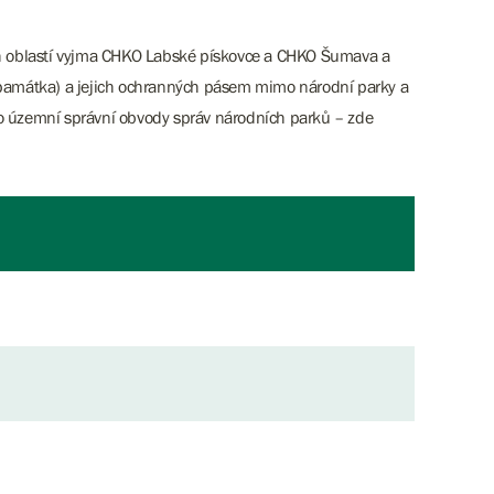
ých oblastí vyjma CHKO Labské pískovce a CHKO Šumava a
í památka) a jejich ochranných pásem mimo národní parky a
mo územní správní obvody správ národních parků – zde