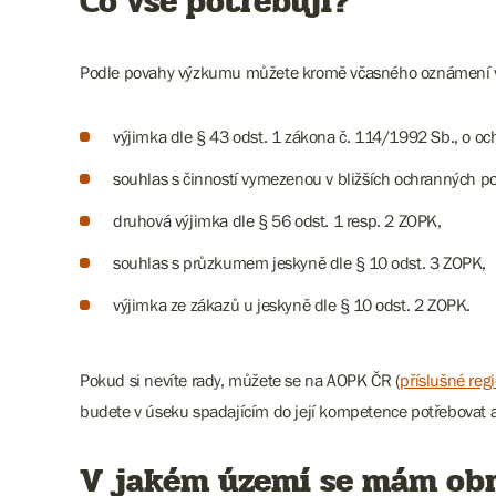
Co vše potřebuji?
Podle povahy výzkumu můžete kromě včasného oznámení výz
výjimka dle § 43 odst. 1 zákona č. 114/1992 Sb., o oc
souhlas s činností vymezenou v bližších ochranných 
druhová výjimka dle § 56 odst. 1 resp. 2 ZOPK,
souhlas s průzkumem jeskyně dle § 10 odst. 3 ZOPK,
výjimka ze zákazů u jeskyně dle § 10 odst. 2 ZOPK.
Pokud si nevíte rady, můžete se na AOPK ČR (
příslušné reg
budete v úseku spadajícím do její kompetence potřebovat
V jakém území se mám ob