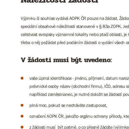
Výjimku či souhlas vydává AOPK ČR pouze na žádost. Žádost
speciální obsahové náležitosti stanovené v § 83a ZOPK. Jed
celistvost evropsky významné lokality nebo ptačí oblasti, je
třeba o něj požádat před podáním žádosti o vydání všech os
V žádosti musí být uvedeno:
vaše úplná identifikace - jméno, příjmení, datum naroze
právnické osoby název (obchodní firmu), IČO, adresu s
například zaměstnanec, je nutné doložit se žádostí pov
plná moc, pokud se necháváte zastupovat,
označení AOPK ČR, jakožto orgánu ochrany přírody, kte
z žádosti musí být patrné, o co přesně žádáte (výjimk