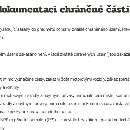
dokumentaci chráněné části
adující zásahy do předmětů ochrany zvláště chráněného území, které 
m.
m území zakázáno není, v řadě zvláště chráněných území jsou zakázány 
t mimo vyznačené cesty, zákaz vjíždět motorovými vozidly, zákaz sbírat č
 a rostliny
t s motorovými vozidly a obytnými přívěsy mimo silnice a místní komun
 vozidly a obytnými přívěsy mimo silnice, místní komunikace a místa v
rmace poskytne správa národního parku.
(NPP) a přírodní památka (PP)) – zpravidla bez zákazu, pokud nedochá
ny.