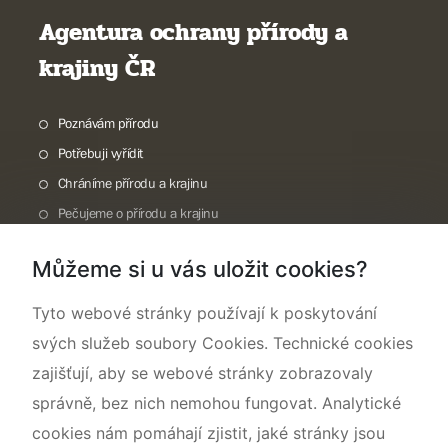
Agentura ochrany přírody a
krajiny ČR
Poznávám přírodu
Potřebuji vyřídit
Chráníme přírodu a krajinu
Pečujeme o přírodu a krajinu
Dokumentujeme přírodu
Můžeme si u vás uložit cookies?
O nás
Tyto webové stránky používají k poskytování
svých služeb soubory Cookies. Technické cookies
zajišťují, aby se webové stránky zobrazovaly
správně, bez nich nemohou fungovat. Analytické
cookies nám pomáhají zjistit, jaké stránky jsou