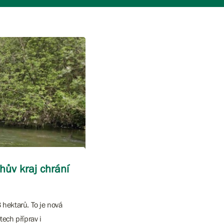
hův kraj chrání
3 hektarů. To je nová
ech příprav i