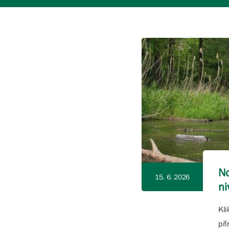
No
15. 6. 2026
ni
Kli
pří