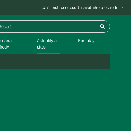
Další instituce resortu životního prostředí
chrana
Aktuality a
Kontakty
írody
akce