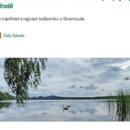
írodě
o například s regulací bolševníku u Skramouše.
Celý článek