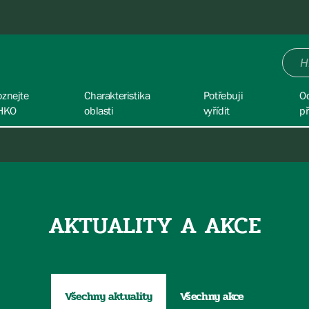
oznejte
Charakteristika
Potřebuji
O
HKO
oblasti
vyřídit
př
AKTUALITY A AKCE
Všechny aktuality
Všechny akce