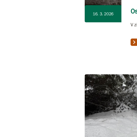
Os
16. 3. 2026
V z