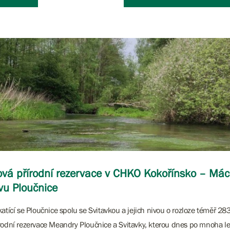
vá přírodní rezervace v CHKO Kokořínsko – Mác
vu Ploučnice
katící se Ploučnice spolu se Svitavkou a jejich nivou o rozloze téměř 28
rodní rezervace Meandry Ploučnice a Svitavky, kterou dnes po mnoha let