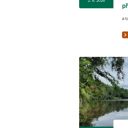
2. 6. 2026
př
a t