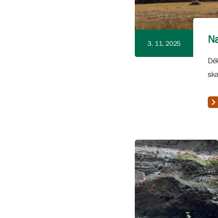
Na
3. 11. 2025
Děk
sk