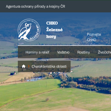
Agentura ochrany přírody a krajiny ČR
CHKO
Železné
Poznejte
hory
CHKO
Horniny a reliéf
Vodstvo
Rostliny
Živočich
Charakteristika oblasti
Železné hory