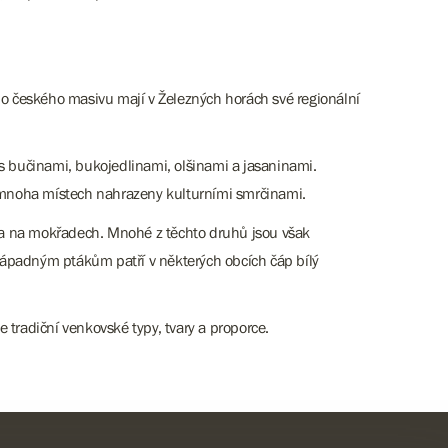
ho českého masivu mají v Železných horách své regionální
e s bučinami, bukojedlinami, olšinami a jasaninami.
a mnoha místech nahrazeny kulturními smrčinami.
e a na mokřadech. Mnohé z těchto druhů jsou však
nápadným ptákům patří v některých obcích čáp bílý
e tradiční venkovské typy, tvary a proporce.