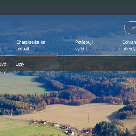
Charakteristika
Potřebuji
Ochra
oblasti
vyřídit
přírody
ové
Lesy