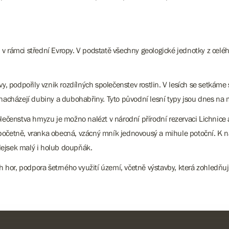
v rámci střední Evropy. V podstatě všechny geologické jednotky z celé
vy, podpořily vznik rozdílných společenstev rostlin. V lesích se setkám
e nacházejí dubiny a dubohabřiny. Tyto původní lesní typy jsou dnes n
olečenstva hmyzu je možno nalézt v národní přírodní rezervaci Lichnic
 početně, vranka obecná, vzácný mník jednovousý a mihule potoční. K 
 lejsek malý i holub doupňák.
h hor, podpora šetrného využití území, včetně výstavby, která zohledňuj