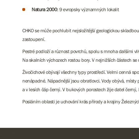
Natura 2000
: 9 evropsky významných lokalit
CHKO se může pochlubit nejsložitější geologickou skladbou 
zastoupení.
Pestré podloží a různost povrchů, spolu s mnoha dalšími vli
Na skalních výchozech rostou bory. V nejnižších částech s
Živočichové obývají všechny typy prostředí. Velmi cenná sp
nenápadné. Nápadnější jsou obratlovci. Vody obývá, místy
a v lesích čáp černý. V bukových porostech žije datel černý,
Posláním oblasti je uchování krás přírody a krajiny Železnýc