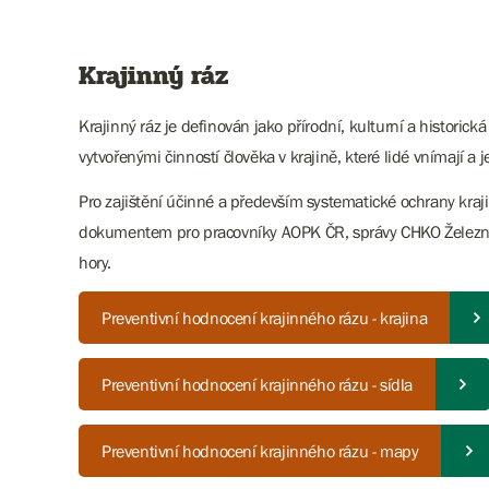
Krajinný ráz
Krajinný ráz je definován jako přírodní, kulturní a historic
vytvořenými činností člověka v krajině, které lidé vnímají a je
Pro zajištění účinné a především systematické ochrany kra
dokumentem pro pracovníky AOPK ČR, správy CHKO Železné 
hory.
Preventivní hodnocení krajinného rázu - krajina
Preventivní hodnocení krajinného rázu - sídla
Preventivní hodnocení krajinného rázu - mapy