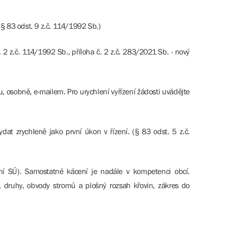
§ 83 odst. 9 z.č. 114/1992 Sb.)
 2 z.č. 114/1992 Sb., příloha č. 2 z.č. 283/2021 Sb. - nový
, osobně, e-mailem. Pro urychlení vyřízení žádosti uvádějte
dat zrychleně jako první úkon v řízení. (§ 83 odst. 5 z.č.
ní SÚ). Samostatné kácení je nadále v kompetenci obcí.
y, druhy, obvody stromů a plošný rozsah křovin, zákres do