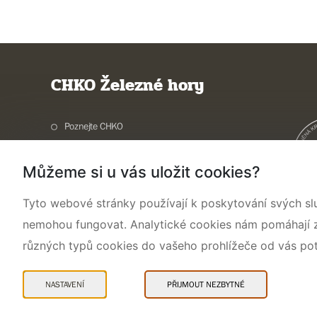
CHKO Železné hory
Poznejte CHKO
Charakteristika oblasti
Můžeme si u vás uložit cookies?
Ochrana přírody
Potřebuji vyřídit
Tyto webové stránky používají k poskytování svých sl
Aktuality a akce
nemohou fungovat. Analytické cookies nám pomáhají zji
Kontakty
různých typů cookies do vašeho prohlížeče od vás po
NASTAVENÍ
PŘIJMOUT NEZBYTNÉ
Mapa webu
Prohlášení o přístupnosti
Cookies
Snadné čtení