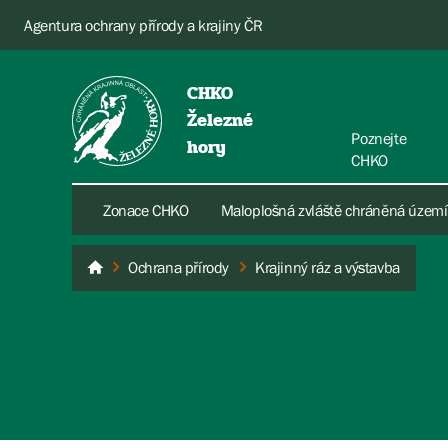
Agentura ochrany přírody a krajiny ČR
CHKO
Železné
Poznejte
hory
CHKO
Zonace CHKO
Maloplošná zvláště chráněná území
Ochrana přírody
Krajinný ráz a výstavba
Železné hory