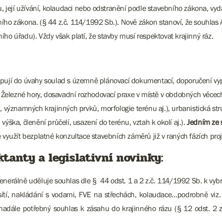
její užívání, kolaudaci nebo odstranění podle stavebního zákona, vyd
ího zákona. (§ 44 z.č. 114/1992 Sb.). Nově zákon stanoví, že souhlas 
ho úřadu). Vždy však platí, že stavby musí respektovat krajinný ráz.
upují do úvahy soulad s územně plánovací dokumentací, doporučení vyp
KO Železné hory, dosavadní rozhodovací praxe v místě v obdobných věce
ýznamných krajinných prvků, morfologie terénu aj.), urbanistická stru
ýška, členění průčelí, usazení do terénu, vztah k okolí aj.).
Jedním ze 
užít bezplatné konzultace stavebních záměrů již v raných fázích proj
tanty a legislativní novinky:
 generálně uděluje souhlas dle § 44 odst. 1 a 2 z.č. 114/1992 Sb. k 
 sítí, nakládání s vodami, FVE na střechách, kolaudace…podrobně viz.
adále potřebný souhlas k zásahu do krajinného rázu (§ 12 odst. 2 