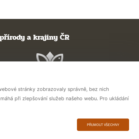
přírody a krajiny ČR
 webové stránky zobrazovaly správně, bez nich
omáhá při zlepšování služeb našeho webu. Pro ukládání
PŘIJMOUT VŠECHNY