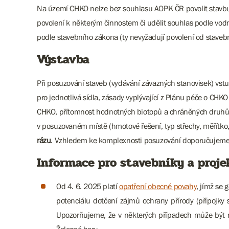
Na území CHKO nelze bez souhlasu AOPK ČR povolit stavbu, 
povolení k některým činnostem či udělit souhlas podle vodn
podle stavebního zákona (ty nevyžadují povolení od stavební
Výstavba
Při posuzování staveb (vydávání závazných stanovisek) vst
pro jednotlivá sídla, zásady vyplývající z Plánu péče o CH
CHKO, přítomnost hodnotných biotopů a chráněných druhů, v
v posuzovaném místě (hmotové řešení, typ střechy, měřítko, v
rázu
. Vzhledem ke komplexnosti posuzování doporučujeme vy
Informace pro stavebníky a projek
Od 4. 6. 2025 platí
opatření obecné povahy
, jímž se
potenciálu dotčení zájmů ochrany přírody (přípojky
Upozorňujeme, že v některých případech může být n