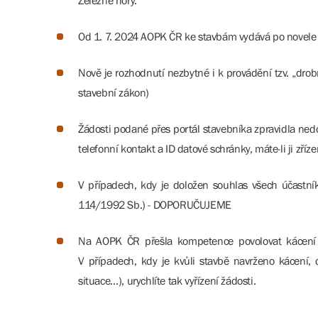
Železné hory.
Od 1. 7. 2024 AOPK ČR ke stavbám vydává po novele z
Nově je rozhodnutí nezbytné i k provádění tzv. „drob
stavební zákon)
Žádosti podané přes portál stavebníka zpravidla nedo
telefonní kontakt a ID datové schránky, máte-li ji zříz
V případech, kdy je doložen souhlas všech účastníků
114/1992 Sb.) - DOPORUČUJEME
Na AOPK ČR přešla kompetence povolovat kácení d
V případech, kdy je kvůli stavbě navrženo kácení, 
situace…), urychlíte tak vyřízení žádosti.