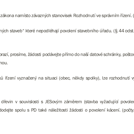
ákona namísto závazných stanovisek Rozhodnutí ve správním řízení. (
ných staveb“ které nepodléhají povolení stavebního úřadu. (§ 44 odst.
razí, prosíme, žádosti podávejte přímo do naší datové schránky, poštou
enou.
 řízení vyznačený na situaci (obec, někdy spolky), lze rozhodnutí vy
řevin v souvislosti s JESovým záměrem (stavba vyžadující povole
dodejte spolu s PD také náležitosti žádosti o povolení kácení. (počt