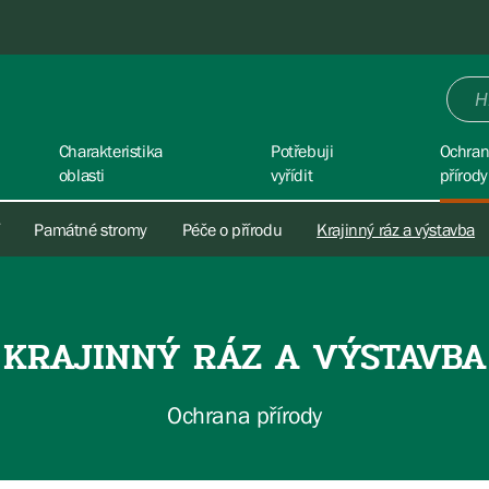
Charakteristika
Potřebuji
Ochra
oblasti
vyřídit
přírody
Památné stromy
Péče o přírodu
Krajinný ráz a výstavba
KRAJINNÝ RÁZ A VÝSTAVBA
Ochrana přírody