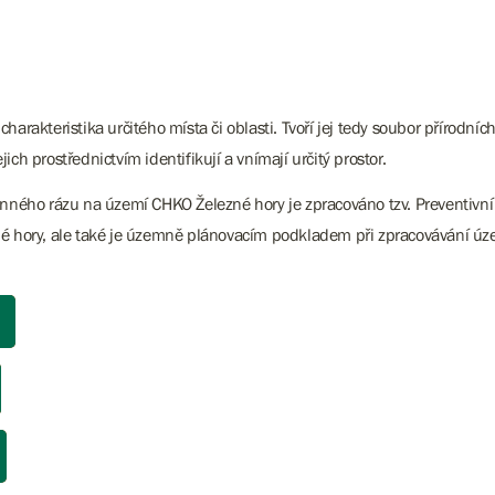
ká charakteristika určitého místa či oblasti. Tvoří jej tedy soubor přír
jich prostřednictvím identifikují a vnímají určitý prostor.
jinného rázu na území CHKO Železné hory je zpracováno tzv. Preventivn
hory, ale také je územně plánovacím podkladem při zpracovávání úze