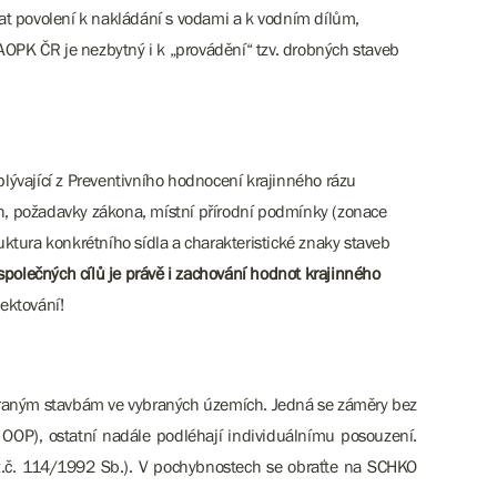
at povolení k nakládání s vodami a k vodním dílům,
AOPK ČR je nezbytný i k „provádění“ tzv. drobných staveb
lývající z Preventivního hodnocení krajinného rázu
ch, požadavky zákona, místní přírodní podmínky (zonace
ktura konkrétního sídla a charakteristické znaky staveb
společných cílů je právě i zachování hodnot krajinného
ektování!
vybraným stavbám ve vybraných územích. Jedná se záměry bez
 OOP), ostatní nadále podléhají individuálnímu posouzení.
z.č. 114/1992 Sb.). V pochybnostech se obraťte na SCHKO