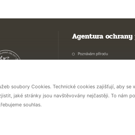
Agentura ochrany 
Poznávám přírodu
Potřebuji vyřídit
Chráníme přírodu a krajinu
Pečujeme o přírodu a krajinu
užeb soubory Cookies. Technické cookies zajišťují, aby se
Dokumentujeme přírodu
stit, jaké stránky jsou navštěvovány nejčastěji. To nám p
O nás
třebujeme souhlas.
© 2026 AOPK ČR