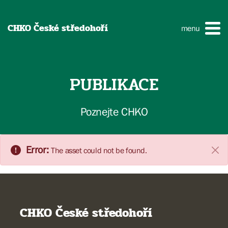
CHKO České středohoří
menu
PUBLIKACE
Poznejte CHKO
Error:
The asset could not be found.
Clos
CHKO České středohoří