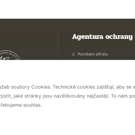
Agentura ochrany 
Poznávám přírodu
Potřebuji vyřídit
Chráníme přírodu a krajinu
Pečujeme o přírodu a krajinu
užeb soubory Cookies. Technické cookies zajišťují, aby se
Dokumentujeme přírodu
stit, jaké stránky jsou navštěvovány nejčastěji. To nám p
O nás
třebujeme souhlas.
© 2026 AOPK ČR