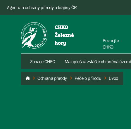
Agentura ochrany přírody a krajiny ČR
CHKO
Železné
Poznejte
hory
CHKO
Zonace CHKO
Maloplošná zvláště chráněná území
Ochrana přírody
Péče o přírodu
Úvod
Železné hory