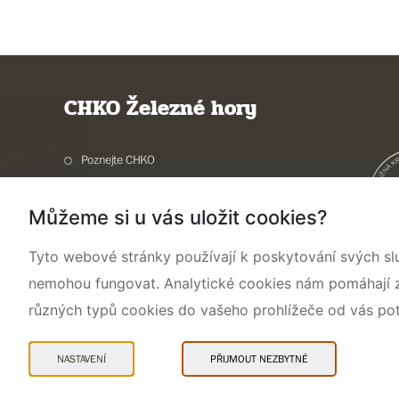
CHKO Železné hory
Poznejte CHKO
Charakteristika oblasti
Můžeme si u vás uložit cookies?
Ochrana přírody
Potřebuji vyřídit
Tyto webové stránky používají k poskytování svých sl
Aktuality a akce
nemohou fungovat. Analytické cookies nám pomáhají zji
Kontakty
různých typů cookies do vašeho prohlížeče od vás po
NASTAVENÍ
PŘIJMOUT NEZBYTNÉ
Mapa webu
Prohlášení o přístupnosti
Cookies
Snadné čtení