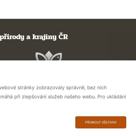
přírody a krajiny ČR
 webové stránky zobrazovaly správně, bez nich
omáhá při zlepšování služeb našeho webu. Pro ukládání
PŘIJMOUT VŠECHNY