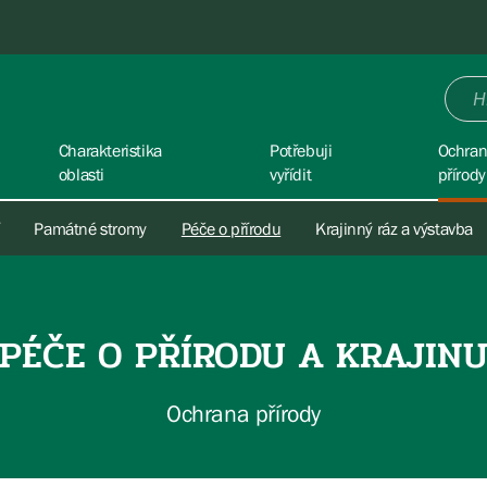
Charakteristika
Potřebuji
Ochra
oblasti
vyřídit
přírody
Památné stromy
Péče o přírodu
Krajinný ráz a výstavba
PÉČE O PŘÍRODU A KRAJIN
Ochrana přírody